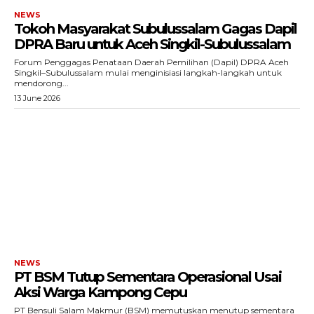
Situs Berita Aceh Terkini
NEWS
Tokoh Masyarakat Subulussalam Gagas Dapil
DPRA Baru untuk Aceh Singkil-Subulussalam
Forum Penggagas Penataan Daerah Pemilihan (Dapil) DPRA Aceh
Singkil–Subulussalam mulai menginisiasi langkah-langkah untuk
mendorong...
13 June 2026
NEWS
PT BSM Tutup Sementara Operasional Usai
Aksi Warga Kampong Cepu
SUBSCRIBE NOW
PT Bensuli Salam Makmur (BSM) memutuskan menutup sementara