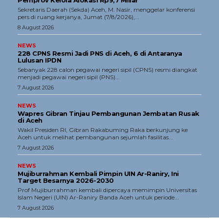
Pemprov Kelola Alokasi Rp9,7 Miliar
‎Sekretaris Daerah (Sekda) Aceh, M. Nasir, menggelar konferensi
pers di ruang kerjanya, Jumat (7/8/2026),...
8 August 2026
NEWS
228 CPNS Resmi Jadi PNS di Aceh, 6 di Antaranya
Lulusan IPDN
Sebanyak 228 calon pegawai negeri sipil (CPNS) resmi diangkat
menjadi pegawai negeri sipil (PNS)...
7 August 2026
NEWS
Wapres Gibran Tinjau Pembangunan Jembatan Rusak
di Aceh
Wakil Presiden RI, Gibran Rakabuming Raka berkunjung ke
Aceh untuk melihat pembangunan sejumlah fasilitas...
7 August 2026
NEWS
Mujiburrahman Kembali Pimpin UIN Ar-Raniry, Ini
Target Besarnya 2026-2030
Prof Mujiburrahman kembali dipercaya memimpin Universitas
Islam Negeri (UIN) Ar-Raniry Banda Aceh untuk periode...
7 August 2026