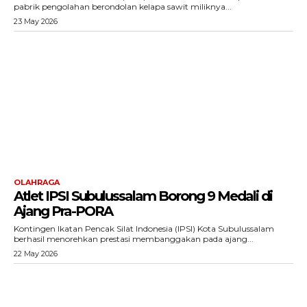
pabrik pengolahan berondolan kelapa sawit miliknya...
23 May 2026
Menu
News
Foto
Histori
Gaya Hidup
Hiburan
OLAHRAGA
Opini
Atlet IPSI Subulussalam Borong 9 Medali di
Olahraga
Ajang Pra-PORA
Ekonomi
Kontingen Ikatan Pencak Silat Indonesia (IPSI) Kota Subulussalam
berhasil menorehkan prestasi membanggakan pada ajang...
Teknologi
22 May 2026
Indeks