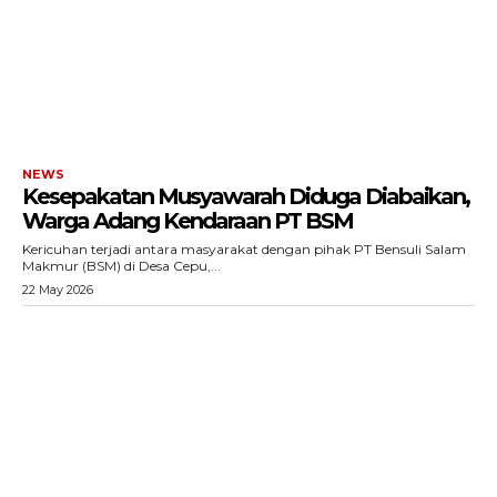
Redaksi
Tentang Kami
Redaksi
Kebijakan Pengguna
Pedoman Dewan Pers
NEWS
Hubungi Kami
Kesepakatan Musyawarah Diduga Diabaikan,
Warga Adang Kendaraan PT BSM
Aset
Kericuhan terjadi antara masyarakat dengan pihak PT Bensuli Salam
Indeks Artikel
Makmur (BSM) di Desa Cepu,...
22 May 2026