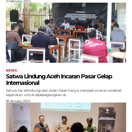
3 February 2024
SUBSCRIBE NOW
NEWS
Satwa Lindung Aceh Incaran Pasar Gelap
Internasional
Satwa liar dilindungi dari Aceh tidak hanya menjadi incaran sindikat
Menu
kejahatan untuk dipedagangkan di...
18 January 2024
News
Foto
Histori