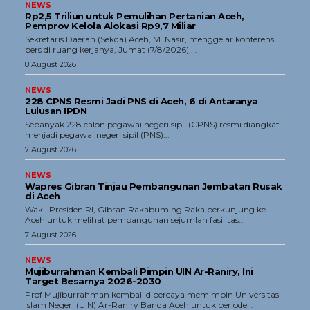
NEWS
Rp2,5 Triliun untuk Pemulihan Pertanian Aceh,
Pemprov Kelola Alokasi Rp9,7 Miliar
‎Sekretaris Daerah (Sekda) Aceh, M. Nasir, menggelar konferensi
pers di ruang kerjanya, Jumat (7/8/2026),...
8 August 2026
NEWS
228 CPNS Resmi Jadi PNS di Aceh, 6 di Antaranya
Lulusan IPDN
Sebanyak 228 calon pegawai negeri sipil (CPNS) resmi diangkat
menjadi pegawai negeri sipil (PNS)...
7 August 2026
NEWS
Wapres Gibran Tinjau Pembangunan Jembatan Rusak
di Aceh
Wakil Presiden RI, Gibran Rakabuming Raka berkunjung ke
Aceh untuk melihat pembangunan sejumlah fasilitas...
7 August 2026
NEWS
Mujiburrahman Kembali Pimpin UIN Ar-Raniry, Ini
Target Besarnya 2026-2030
Prof Mujiburrahman kembali dipercaya memimpin Universitas
Islam Negeri (UIN) Ar-Raniry Banda Aceh untuk periode...