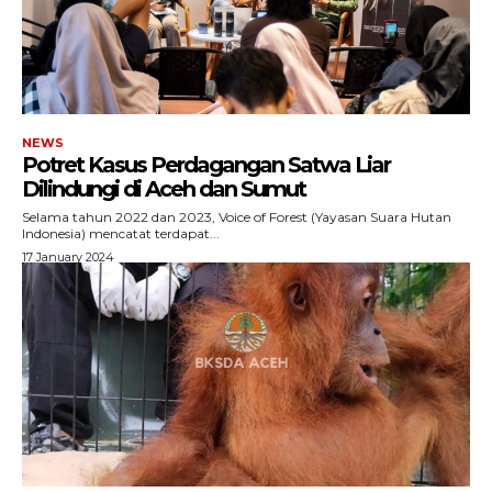
Gaya Hidup
Hiburan
Opini
Olahraga
Ekonomi
NEWS
Potret Kasus Perdagangan Satwa Liar
Teknologi
Dilindungi di Aceh dan Sumut
Indeks
Selama tahun 2022 dan 2023, Voice of Forest (Yayasan Suara Hutan
Indonesia) mencatat terdapat...
17 January 2024
Redaksi
Tentang Kami
Redaksi
Kebijakan Pengguna
Pedoman Dewan Pers
Hubungi Kami
Aset