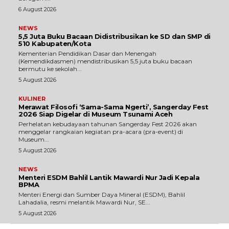
6 August 2026
NEWS
5,5 Juta Buku Bacaan Didistribusikan ke SD dan SMP di
510 Kabupaten/Kota
Kementerian Pendidikan Dasar dan Menengah
(Kemendikdasmen) mendistribusikan 5,5 juta buku bacaan
bermutu ke sekolah...
5 August 2026
KULINER
Merawat Filosofi ‘Sama-Sama Ngerti’, Sangerday Fest
2026 Siap Digelar di Museum Tsunami Aceh
Perhelatan kebudayaan tahunan Sangerday Fest 2026 akan
menggelar rangkaian kegiatan pra-acara (pra-event) di
Museum...
5 August 2026
NEWS
Menteri ESDM Bahlil Lantik Mawardi Nur Jadi Kepala
BPMA
Menteri Energi dan Sumber Daya Mineral (ESDM), Bahlil
Lahadalia, resmi melantik Mawardi Nur, SE...
5 August 2026