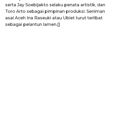
serta Jay Soebijakto selaku penata artistik, dan
Toro Arto sebagai pimpinan produksi. Seniman
asal Aceh Ina Raseuki atau Ubiet turut terlibat
sebagai pelantun lamen.[]
SUBSCRIBE NOW
Menu
News
Foto