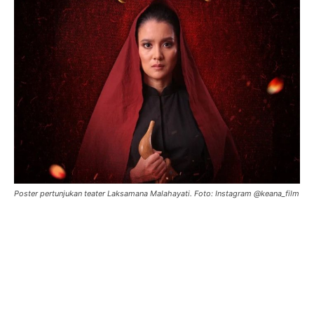
Poster pertunjukan teater Laksamana Malahayati. Foto: Instagram @keana_film