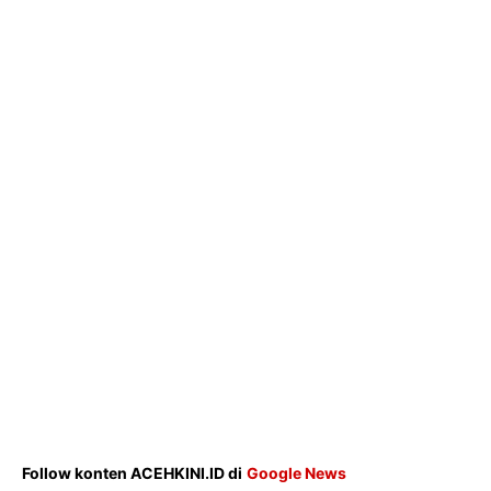
Menu
News
Foto
Histori
Gaya Hidup
Hiburan
Opini
Olahraga
Ekonomi
Teknologi
Indeks
Follow konten ACEHKINI.ID di
Google News