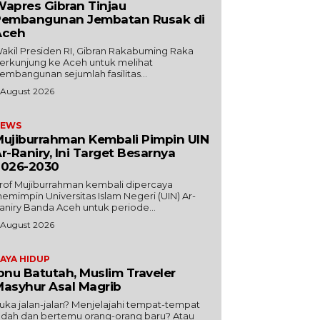
apres Gibran Tinjau
Pembangunan Jembatan Rusak di
Aceh
akil Presiden RI, Gibran Rakabuming Raka
erkunjung ke Aceh untuk melihat
embangunan sejumlah fasilitas...
 August 2026
EWS
ujiburrahman Kembali Pimpin UIN
r-Raniry, Ini Target Besarnya
2026-2030
rof Mujiburrahman kembali dipercaya
emimpin Universitas Islam Negeri (UIN) Ar-
aniry Banda Aceh untuk periode...
 August 2026
AYA HIDUP
bnu Batutah, Muslim Traveler
asyhur Asal Magrib
uka jalan-jalan? Menjelajahi tempat-tempat
ndah dan bertemu orang-orang baru? Atau