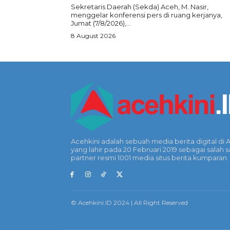
‎Sekretaris Daerah (Sekda) Aceh, M. Nasir,
menggelar konferensi pers di ruang kerjanya,
Jumat (7/8/2026),...
8 August 2026
Acehkini adalah sebuah media berita digital di 
yang lahir pada 20 Februari 2019 sebagai salah s
partner resmi 1001 media situs berita kumparan.
© Acehkini.ID 2024 | All Right Reserved