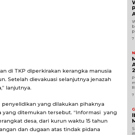
W
Indeks
Redaksi
W
b
p
Tentang Kami
7
Redaksi
N
Kebijakan Pengguna
M
E NOW
Pedoman Dewan Pers
A
muan di TKP diperkirakan kerangka manusia
Hubungi Kami
P
n. Setelah dievakuasi selanjutnya jenazah
Aset
m
” lanjutnya.
R
Indeks Artikel
7
asil penyelidikan yang dilakukan pihaknya
G
a yang ditemukan tersebut. “Informasi yang
I
M
rangkat desa, dari kurun waktu 15 tahun
S
langan dan dugaan atas tindak pidana
i