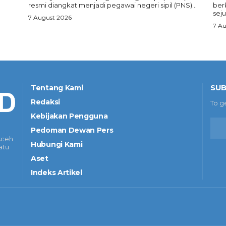
resmi diangkat menjadi pegawai negeri sipil (PNS)...
ber
seju
7 August 2026
7 A
SUB
Tentang Kami
Redaksi
To g
Kebijakan Pengguna
Pedoman Dewan Pers
Aceh
Hubungi Kami
atu
Aset
Indeks Artikel