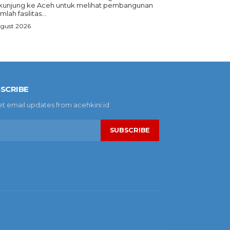
kunjung ke Aceh untuk melihat pembangunan
mlah fasilitas...
ugust 2026
SCRIBE
et email updates from acehkini.id
SUBSCRIBE