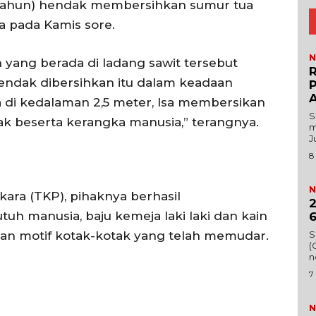
34 tahun) hendak membersihkan sumur tua
a pada Kamis sore.
N
ang berada di ladang sawit tersebut
R
endak dibersihkan itu dalam keadaan
P
Menu
A
a di kedalaman 2,5 meter, Isa membersikan
‎
beserta kerangka manusia,” terangnya.
m
News
J
8
Foto
I.ID
Histori
ta Aceh
N
kara (TKP), pihaknya berhasil
Gaya Hidup
2
ni
h manusia, baju kemeja laki laki dan kain
6
Hiburan
S
an motif kotak-kotak yang telah memudar.
Opini
(
n
Olahraga
7
Ekonomi
Teknologi
N