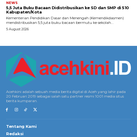
NEWS
5,5 Juta Buku Bacaan Didistribusikan ke SD dan SMP di 510
Kabupaten/Kota
Kementerian Pendidikan Dasar dan Menengah (Kemendikdasmen)
mendistribusikan 5,5 juta buku bacaan bermutu ke sekolah...
5 August 2026
Acehkini adalah sebuah media berita digital di Aceh yang lahir pada
20 Februari 2019 sebagai salah satu partner resmi 1001 media situs
berita kumparan.
Tentang Kami
Redaksi