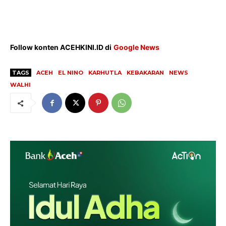
Follow konten ACEHKINI.ID di
Google News
TAGS
ACEH
EL NINO
KARHUTLA
KEBAKARAN
NEWS
WALHI