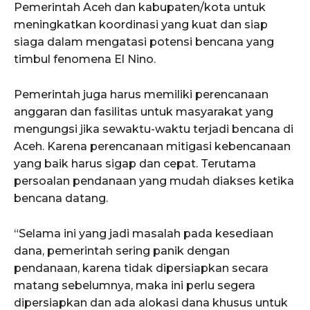
Pemerintah Aceh dan kabupaten/kota untuk
meningkatkan koordinasi yang kuat dan siap
SUBSCRIBE NOW
siaga dalam mengatasi potensi bencana yang
timbul fenomena El Nino.
Menu
Pemerintah juga harus memiliki perencanaan
anggaran dan fasilitas untuk masyarakat yang
News
mengungsi jika sewaktu-waktu terjadi bencana di
Aceh. Karena perencanaan mitigasi kebencanaan
Foto
yang baik harus sigap dan cepat. Terutama
Histori
persoalan pendanaan yang mudah diakses ketika
Gaya Hidup
bencana datang.
Hiburan
“Selama ini yang jadi masalah pada kesediaan
Opini
dana, pemerintah sering panik dengan
Olahraga
pendanaan, karena tidak dipersiapkan secara
Ekonomi
matang sebelumnya, maka ini perlu segera
Teknologi
dipersiapkan dan ada alokasi dana khusus untuk