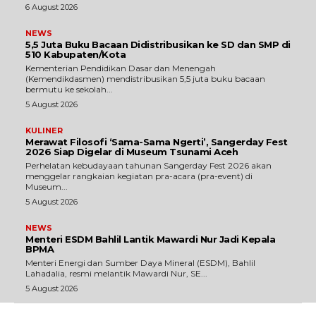
6 August 2026
NEWS
5,5 Juta Buku Bacaan Didistribusikan ke SD dan SMP di
510 Kabupaten/Kota
Kementerian Pendidikan Dasar dan Menengah
(Kemendikdasmen) mendistribusikan 5,5 juta buku bacaan
bermutu ke sekolah...
5 August 2026
KULINER
Merawat Filosofi ‘Sama-Sama Ngerti’, Sangerday Fest
2026 Siap Digelar di Museum Tsunami Aceh
Perhelatan kebudayaan tahunan Sangerday Fest 2026 akan
menggelar rangkaian kegiatan pra-acara (pra-event) di
Museum...
5 August 2026
NEWS
Menteri ESDM Bahlil Lantik Mawardi Nur Jadi Kepala
BPMA
Menteri Energi dan Sumber Daya Mineral (ESDM), Bahlil
Lahadalia, resmi melantik Mawardi Nur, SE...
5 August 2026