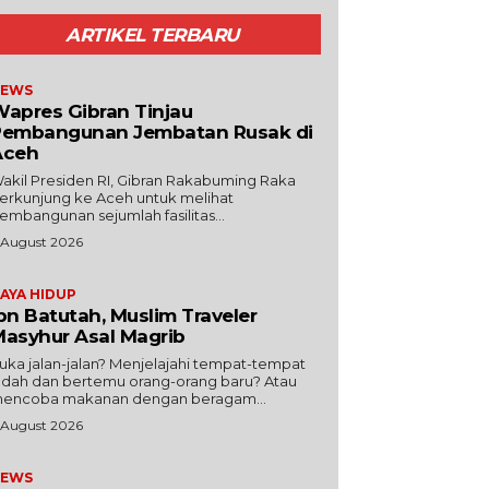
ARTIKEL TERBARU
EWS
apres Gibran Tinjau
Pembangunan Jembatan Rusak di
Aceh
akil Presiden RI, Gibran Rakabuming Raka
erkunjung ke Aceh untuk melihat
embangunan sejumlah fasilitas...
 August 2026
AYA HIDUP
bn Batutah, Muslim Traveler
asyhur Asal Magrib
uka jalan-jalan? Menjelajahi tempat-tempat
ndah dan bertemu orang-orang baru? Atau
encoba makanan dengan beragam...
 August 2026
EWS