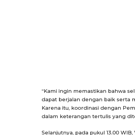
ACEHKIN
Situs Beri
Terki
“Kami ingin memastikan bahwa selu
dapat berjalan dengan baik serta
Karena itu, koordinasi dengan Pem
dalam keterangan tertulis yang dit
Selanjutnya, pada pukul 13.00 WI