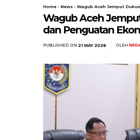
Home
News
Wagub Aceh Jemput Dukun
Wagub Aceh Jemput
dan Penguatan Eko
PUBLISHED ON
OLEH
RED
21 MAY 2026