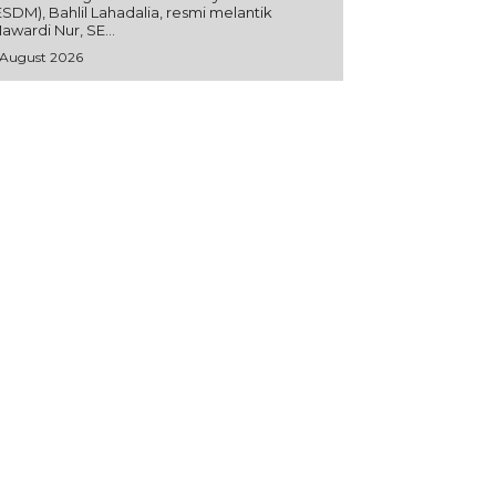
ESDM), Bahlil Lahadalia, resmi melantik
awardi Nur, SE...
 August 2026