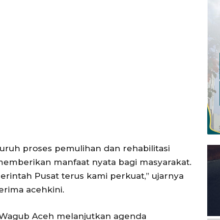
Menu
News
Foto
I.ID
Histori
ta Aceh
Gaya Hidup
ni
ruh proses pemulihan dan rehabilitasi
Hiburan
 memberikan manfaat nyata bagi masyarakat.
Opini
erintah Pusat terus kami perkuat,” ujarnya
Olahraga
erima acehkini.
Ekonomi
Teknologi
B, Wagub Aceh melanjutkan agenda