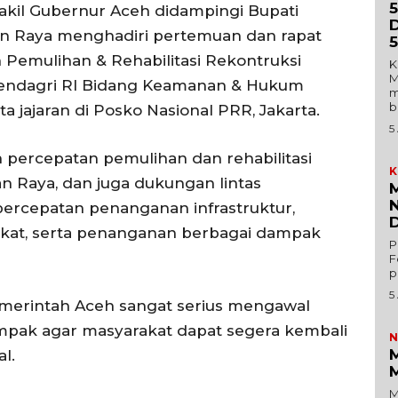
5
akil Gubernur Aceh didampingi Bupati
D
n Raya menghadiri pertemuan dan rapat
5
Pemulihan & Rehabilitasi Rekontruksi
K
M
 Mendagri RI Bidang Keamanan & Hukum
m
b
 jajaran di Posko Nasional PRR, Jakarta.
5
percepatan pemulihan dan rehabilitasi
K
n Raya, dan juga dukungan lintas
M
N
ercepatan penanganan infrastruktur,
D
akat, serta penanganan berbagai dampak
P
F
p
5
erintah Aceh sangat serius mengawal
mpak agar masyarakat dapat segera kembali
N
M
l.
M
M