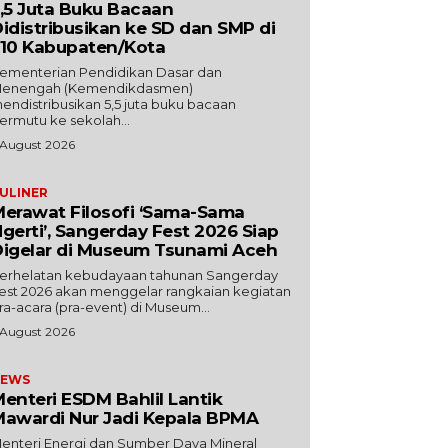
,5 Juta Buku Bacaan
idistribusikan ke SD dan SMP di
10 Kabupaten/Kota
ementerian Pendidikan Dasar dan
enengah (Kemendikdasmen)
endistribusikan 5,5 juta buku bacaan
ermutu ke sekolah...
 August 2026
ULINER
erawat Filosofi ‘Sama-Sama
gerti’, Sangerday Fest 2026 Siap
igelar di Museum Tsunami Aceh
erhelatan kebudayaan tahunan Sangerday
est 2026 akan menggelar rangkaian kegiatan
ra-acara (pra-event) di Museum...
 August 2026
EWS
enteri ESDM Bahlil Lantik
awardi Nur Jadi Kepala BPMA
enteri Energi dan Sumber Daya Mineral