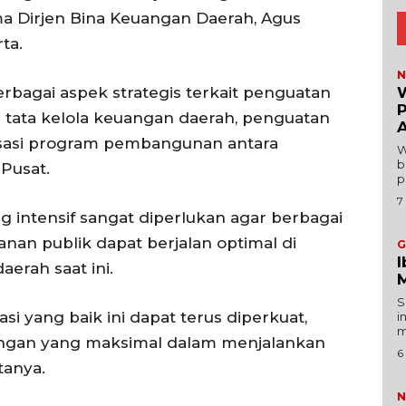
Indeks
ma Dirjen Bina Keuangan Daerah, Agus
ta.
Redaksi
N
agai aspek strategis terkait penguatan
W
Tentang Kami
asi tata kelola keuangan daerah, penguatan
Redaksi
isasi program pembangunan antara
W
Kebijakan Pengguna
b
Pusat.
E NOW
p
Pedoman Dewan Pers
7
Hubungi Kami
g intensif sangat diperlukan agar berbagai
n publik dapat berjalan optimal di
Aset
G
I
rah saat ini.
Indeks Artikel
M
S
i yang baik ini dapat terus diperkuat,
i
m
gan yang maksimal dalam menjalankan
6
anya.
N