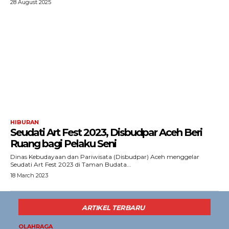
28 August 2025
Redaksi
Tentang Kami
Redaksi
Kebijakan Pengguna
Pedoman Dewan Pers
Hubungi Kami
Aset
HIBURAN
Indeks Artikel
Seudati Art Fest 2023, Disbudpar Aceh Beri
Ruang bagi Pelaku Seni
Dinas Kebudayaan dan Pariwisata (Disbudpar) Aceh menggelar
Seudati Art Fest 2023 di Taman Budata...
18 March 2023
ARTIKEL TERBARU
OLAHRAGA