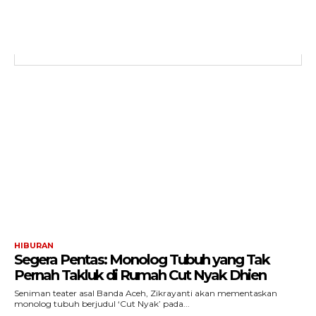
Menu
News
Foto
Histori
Gaya Hidup
Hiburan
Opini
Olahraga
Ekonomi
HIBURAN
Segera Pentas: Monolog Tubuh yang Tak
Teknologi
Pernah Takluk di Rumah Cut Nyak Dhien
Indeks
Seniman teater asal Banda Aceh, Zikrayanti akan mementaskan
monolog tubuh berjudul ‘Cut Nyak’ pada...