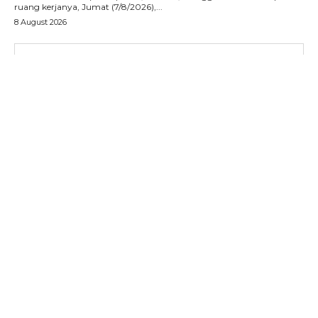
ACEHKINI.ID
ruang kerjanya, Jumat (7/8/2026),...
Situs Berita Aceh Terkini
8 August 2026
SUBSCRIBE NOW