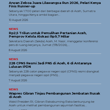
Arwan Zeboa Juara Lilawangsa Run 2026, Pelari Kenya
Finis Runner-up
Sebanyak 1.700 pelari dari berbagai daerah di Aceh, Sumatra
Utara, hingga Kenya ambil bagian...
10 August 2026
NEWS
Rp2,5 Triliun untuk Pemulihan Pertanian Aceh,
Pemprov Kelola Alokasi Rp9,7 Miliar
‎Sekretaris Daerah (Sekda) Aceh, M. Nasir, menggelar konferensi
pers di ruang kerjanya, Jumat (7/8/2026),...
8 August 2026
NEWS
228 CPNS Resmi Jadi PNS di Aceh, 6 di Antaranya
Lulusan IPDN
Sebanyak 228 calon pegawai negeri sipil (CPNS) resmi diangkat
menjadi pegawai negeri sipil (PNS)...
7 August 2026
NEWS
Wapres Gibran Tinjau Pembangunan Jembatan Rusak
di Aceh
Wakil Presiden RI, Gibran Rakabuming Raka berkunjung ke
Aceh untuk melihat pembangunan sejumlah fasilitas...