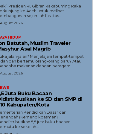
akil Presiden RI, Gibran Rakabuming Raka
erkunjung ke Aceh untuk melihat
embangunan sejumlah fasilitas...
 August 2026
AYA HIDUP
bn Batutah, Muslim Traveler
asyhur Asal Magrib
uka jalan-jalan? Menjelajahi tempat-tempat
ndah dan bertemu orang-orang baru? Atau
encoba makanan dengan beragam...
 August 2026
EWS
,5 Juta Buku Bacaan
idistribusikan ke SD dan SMP di
10 Kabupaten/Kota
ementerian Pendidikan Dasar dan
enengah (Kemendikdasmen)
endistribusikan 5,5 juta buku bacaan
ermutu ke sekolah...
 August 2026