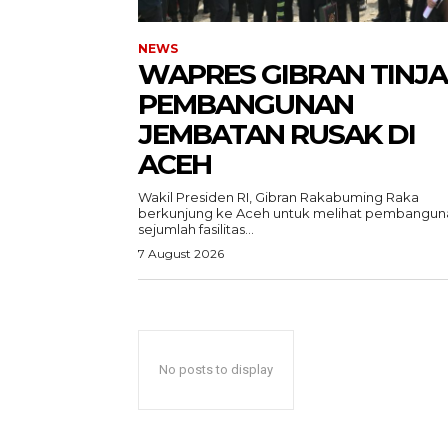
NEWS
WAPRES GIBRAN TINJ
PEMBANGUNAN
JEMBATAN RUSAK DI
ACEH
Wakil Presiden RI, Gibran Rakabuming Raka
berkunjung ke Aceh untuk melihat pembangun
sejumlah fasilitas...
7 August 2026
ACEHKIN
Situs Beri
Terki
No posts to display