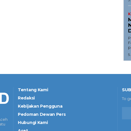
K
M
N
D
P
F
p
5
SUB
Tentang Kami
Redaksi
To g
Kebijakan Pengguna
Pedoman Dewan Pers
Aceh
Hubungi Kami
atu
Aset