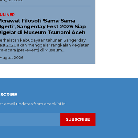
ULINER
erawat Filosofi ‘Sama-Sama
gerti’, Sangerday Fest 2026 Siap
igelar di Museum Tsunami Aceh
erhelatan kebudayaan tahunan Sangerday
est 2026 akan menggelar rangkaian kegiatan
ra-acara (pra-event) di Museum...
 August 2026
SCRIBE
et email updates from acehkini.id
SUBSCRIBE