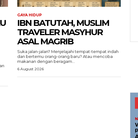
GAYA HIDUP
AU
IBN BATUTAH, MUSLIM
TRAVELER MASYHUR
ASAL MAGRIB
Suka jalan-jalan? Menjelajahi tempat-tempat indah
dan bertemu orang-orang baru? Atau mencoba
makanan dengan beragam...
Menu
an
6 August 2026
News
Foto
I.ID
Histori
ta Aceh
Gaya Hidup
ni
Hiburan
N
W
Opini
Olahraga