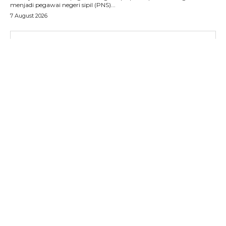
menjadi pegawai negeri sipil (PNS)...
7 August 2026
SUBSCRIBE NOW
Menu
News
Foto
Histori
Gaya Hidup
Hiburan