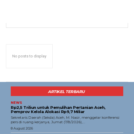
Opini
Olahraga
Ekonomi
Teknologi
Indeks
Redaksi
No posts to display
Tentang Kami
Redaksi
Kebijakan Pengguna
ARTIKEL TERBARU
Pedoman Dewan Pers
NEWS
Hubungi Kami
Rp2,5 Triliun untuk Pemulihan Pertanian Aceh,
Pemprov Kelola Alokasi Rp9,7 Miliar
Aset
‎Sekretaris Daerah (Sekda) Aceh, M. Nasir, menggelar konferensi
pers di ruang kerjanya, Jumat (7/8/2026),...
Indeks Artikel
8 August 2026