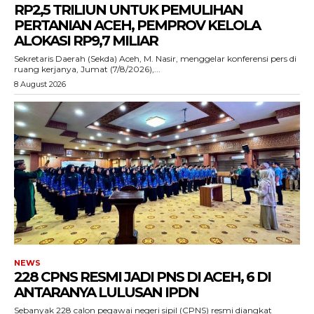
RP2,5 TRILIUN UNTUK PEMULIHAN
PERTANIAN ACEH, PEMPROV KELOLA
ALOKASI RP9,7 MILIAR
‎Sekretaris Daerah (Sekda) Aceh, M. Nasir, menggelar konferensi pers di
ruang kerjanya, Jumat (7/8/2026),...
8 August 2026
ACEHKINI.ID
Situs Berita Aceh Terkini
NEWS
228 CPNS RESMI JADI PNS DI ACEH, 6 DI
ANTARANYA LULUSAN IPDN
Sebanyak 228 calon pegawai negeri sipil (CPNS) resmi diangkat