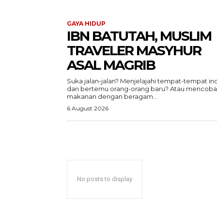
GAYA HIDUP
IBN BATUTAH, MUSLIM
TRAVELER MASYHUR
ASAL MAGRIB
Suka jalan-jalan? Menjelajahi tempat-tempat in
dan bertemu orang-orang baru? Atau mencoba
makanan dengan beragam...
6 August 2026
ACEHKIN
Situs Beri
Terki
No posts to display