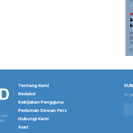
N
M
M
M
(
M
5
SUB
Tentang Kami
Redaksi
To g
Kebijakan Pengguna
Pedoman Dewan Pers
Aceh
Hubungi Kami
atu
Aset