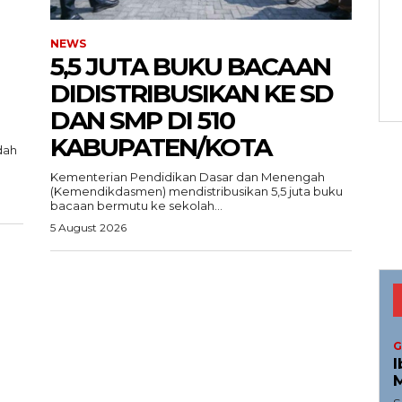
NEWS
5,5 JUTA BUKU BACAAN
DIDISTRIBUSIKAN KE SD
DAN SMP DI 510
KABUPATEN/KOTA
dah
Menu
Kementerian Pendidikan Dasar dan Menengah
(Kemendikdasmen) mendistribusikan 5,5 juta buku
bacaan bermutu ke sekolah...
News
5 August 2026
Foto
I.ID
Histori
ta Aceh
Gaya Hidup
ni
Hiburan
G
Opini
I
M
Olahraga