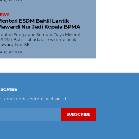
EWS
enteri ESDM Bahlil Lantik
awardi Nur Jadi Kepala BPMA
enteri Energi dan Sumber Daya Mineral
ESDM), Bahlil Lahadalia, resmi melantik
awardi Nur, SE...
 August 2026
SCRIBE
et email updates from acehkini.id
SUBSCRIBE