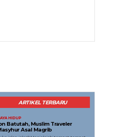
ARTIKEL TERBARU
AYA HIDUP
bn Batutah, Muslim Traveler
asyhur Asal Magrib