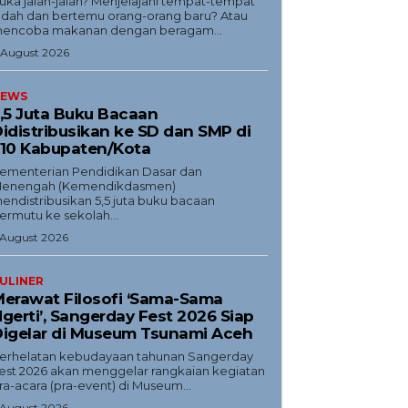
uka jalan-jalan? Menjelajahi tempat-tempat
ndah dan bertemu orang-orang baru? Atau
encoba makanan dengan beragam...
 August 2026
EWS
,5 Juta Buku Bacaan
idistribusikan ke SD dan SMP di
10 Kabupaten/Kota
ementerian Pendidikan Dasar dan
enengah (Kemendikdasmen)
endistribusikan 5,5 juta buku bacaan
ermutu ke sekolah...
 August 2026
ULINER
erawat Filosofi ‘Sama-Sama
gerti’, Sangerday Fest 2026 Siap
igelar di Museum Tsunami Aceh
erhelatan kebudayaan tahunan Sangerday
est 2026 akan menggelar rangkaian kegiatan
ra-acara (pra-event) di Museum...
 August 2026