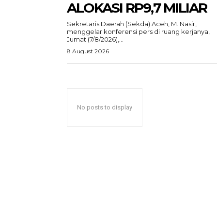
ACEHKIN
ALOKASI RP9,7 MILIAR
Situs Beri
Terki
‎Sekretaris Daerah (Sekda) Aceh, M. Nasir,
menggelar konferensi pers di ruang kerjanya,
Jumat (7/8/2026),...
8 August 2026
No posts to display
SUBSCRIB