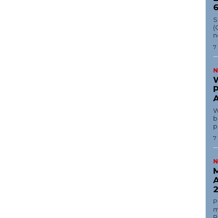
6
Aset
S
(
Indeks Artikel
n
7
N
W
W
b
p
7
N
M
A
P
m
R