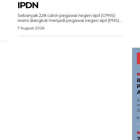
I.ID
IPDN
Histori
ta Aceh
Gaya Hidup
ni
Sebanyak 228 calon pegawai negeri sipil (CPNS)
resmi diangkat menjadi pegawai negeri sipil (PNS)...
Hiburan
7 August 2026
Opini
Olahraga
Ekonomi
Teknologi
Indeks
N
R
Redaksi
P
A
‎
Tentang Kami
m
J
Redaksi
8
Kebijakan Pengguna
E NOW
Pedoman Dewan Pers
N
2
Hubungi Kami