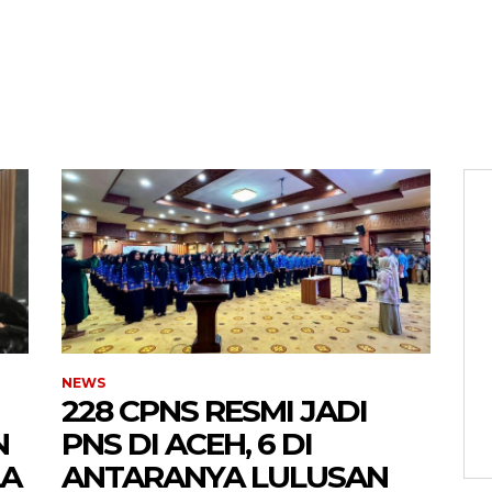
Menu
NEWS
228 CPNS RESMI JADI
N
PNS DI ACEH, 6 DI
News
LA
ANTARANYA LULUSAN
Foto