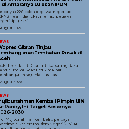
 di Antaranya Lulusan IPDN
ebanyak 228 calon pegawai negeri sipil
CPNS) resmi diangkat menjadi pegawai
egeri sipil (PNS)...
 August 2026
EWS
apres Gibran Tinjau
Pembangunan Jembatan Rusak di
Aceh
akil Presiden RI, Gibran Rakabuming Raka
erkunjung ke Aceh untuk melihat
embangunan sejumlah fasilitas...
 August 2026
EWS
ujiburrahman Kembali Pimpin UIN
r-Raniry, Ini Target Besarnya
2026-2030
rof Mujiburrahman kembali dipercaya
emimpin Universitas Islam Negeri (UIN) Ar-
aniry Banda Aceh untuk periode...