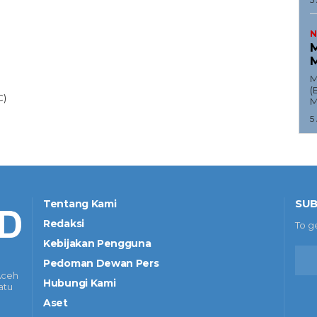
N
M
M
M
(
C)
M
5
SUB
Tentang Kami
Redaksi
To g
Kebijakan Pengguna
Pedoman Dewan Pers
Aceh
Hubungi Kami
atu
Aset