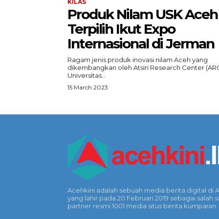
KILAS
Produk Nilam USK Aceh
Terpilih Ikut Expo
Internasional di Jerman
Ragam jenis produk inovasi nilam Aceh yang
dikembangkan oleh Atsiri Research Center (AR
Universitas...
15 March 2023
Acehkini adalah sebuah media berita digital di 
yang lahir pada 20 Februari 2019 sebagai salah s
partner resmi 1001 media situs berita kumparan.