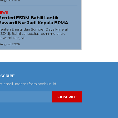
EWS
enteri ESDM Bahlil Lantik
awardi Nur Jadi Kepala BPMA
enteri Energi dan Sumber Daya Mineral
ESDM), Bahlil Lahadalia, resmi melantik
awardi Nur, SE...
 August 2026
SCRIBE
et email updates from acehkini.id
SUBSCRIBE