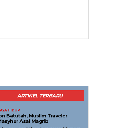
ARTIKEL TERBARU
AYA HIDUP
bn Batutah, Muslim Traveler
asyhur Asal Magrib