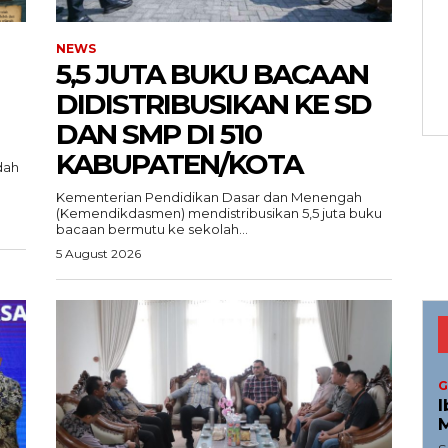
NEWS
5,5 JUTA BUKU BACAAN
DIDISTRIBUSIKAN KE SD
DAN SMP DI 510
KABUPATEN/KOTA
dah
Menu
Kementerian Pendidikan Dasar dan Menengah
(Kemendikdasmen) mendistribusikan 5,5 juta buku
bacaan bermutu ke sekolah...
News
5 August 2026
Foto
I.ID
Histori
ta Aceh
Gaya Hidup
ni
Hiburan
G
Opini
I
M
Olahraga