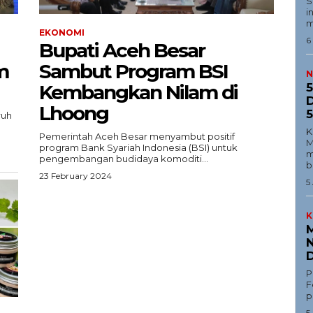
S
Ekonomi
i
m
Teknologi
EKONOMI
6
Bupati Aceh Besar
Indeks
m
Sambut Program BSI
N
Redaksi
Kembangkan Nilam di
5
D
Lhoong
5
ruh
Tentang Kami
K
Pemerintah Aceh Besar menyambut positif
Redaksi
M
program Bank Syariah Indonesia (BSI) untuk
m
pengembangan budidaya komoditi...
Kebijakan Pengguna
b
23 February 2024
E NOW
5
Pedoman Dewan Pers
Hubungi Kami
K
Aset
M
N
Indeks Artikel
D
P
F
p
5