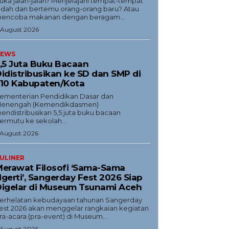
uka jalan-jalan? Menjelajahi tempat-tempat
ndah dan bertemu orang-orang baru? Atau
encoba makanan dengan beragam...
 August 2026
EWS
,5 Juta Buku Bacaan
idistribusikan ke SD dan SMP di
10 Kabupaten/Kota
ementerian Pendidikan Dasar dan
enengah (Kemendikdasmen)
endistribusikan 5,5 juta buku bacaan
ermutu ke sekolah...
 August 2026
ULINER
erawat Filosofi ‘Sama-Sama
gerti’, Sangerday Fest 2026 Siap
igelar di Museum Tsunami Aceh
erhelatan kebudayaan tahunan Sangerday
est 2026 akan menggelar rangkaian kegiatan
ra-acara (pra-event) di Museum...
 August 2026