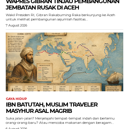
WAPRES GIBRAN TINJAU PEMBANGUNAN
JEMBATAN RUSAK DI ACEH
Wakil Presiden RI, Gibran Rakabuming Raka berkunjung ke Aceh
untuk melihat pembangunan sejumlah fasilitas...
7 August 2026
GAYA HIDUP
IBN BATUTAH, MUSLIM TRAVELER
MASYHUR ASAL MAGRIB
ACEHKINI.ID
Suka jalan-jalan? Menjelajahi tempat-tempat indah dan bertemu
Situs Berita Aceh Terkini
orang-orang baru? Atau mencoba makanan dengan beragam...
6 August 2026