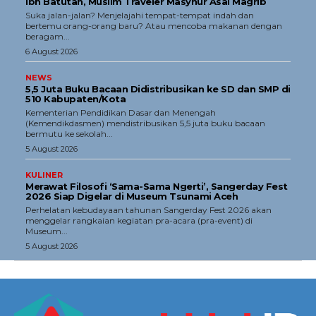
Ibn Batutah, Muslim Traveler Masyhur Asal Magrib
Tentang Kami
Suka jalan-jalan? Menjelajahi tempat-tempat indah dan
bertemu orang-orang baru? Atau mencoba makanan dengan
Redaksi
beragam...
Kebijakan Pengguna
6 August 2026
Pedoman Dewan Pers
NEWS
5,5 Juta Buku Bacaan Didistribusikan ke SD dan SMP di
Hubungi Kami
510 Kabupaten/Kota
Kementerian Pendidikan Dasar dan Menengah
Aset
(Kemendikdasmen) mendistribusikan 5,5 juta buku bacaan
bermutu ke sekolah...
Indeks Artikel
5 August 2026
KULINER
Merawat Filosofi ‘Sama-Sama Ngerti’, Sangerday Fest
2026 Siap Digelar di Museum Tsunami Aceh
Perhelatan kebudayaan tahunan Sangerday Fest 2026 akan
menggelar rangkaian kegiatan pra-acara (pra-event) di
Museum...
5 August 2026