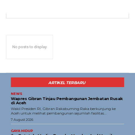
Menu
News
Foto
Histori
No posts to display
Gaya Hidup
Hiburan
Opini
Olahraga
ARTIKEL TERBARU
Ekonomi
NEWS
Teknologi
Wapres Gibran Tinjau Pembangunan Jembatan Rusak
di Aceh
Indeks
Wakil Presiden RI, Gibran Rakabuming Raka berkunjung ke
Aceh untuk melihat pembangunan sejumlah fasilitas...
7 August 2026
Redaksi
GAYA HIDUP