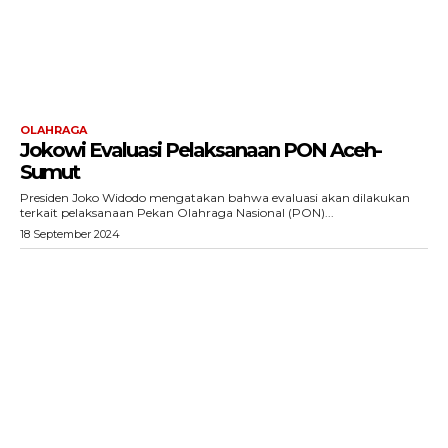
OLAHRAGA
Jokowi Evaluasi Pelaksanaan PON Aceh-
Sumut
Presiden Joko Widodo mengatakan bahwa evaluasi akan dilakukan
terkait pelaksanaan Pekan Olahraga Nasional (PON)...
18 September 2024
ACEHKINI.ID
Situs Berita Aceh Terkini