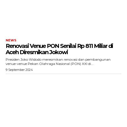
Tentang Kami
Redaksi
Kebijakan Pengguna
Pedoman Dewan Pers
Hubungi Kami
NEWS
Aset
Renovasi Venue PON Senilai Rp 811 Miliar di
Aceh Diresmikan Jokowi
Indeks Artikel
Presiden Joko Widodo meresmikan renovasi dan pembangunan
venue-venue Pekan Olahraga Nasional (PON) XXI di...
9 September 2024