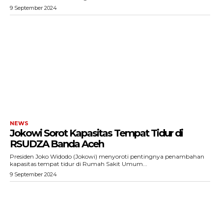
Menu
9 September 2024
News
Foto
Histori
Gaya Hidup
Hiburan
Opini
NEWS
Olahraga
Jokowi Sorot Kapasitas Tempat Tidur di
Ekonomi
RSUDZA Banda Aceh
Teknologi
Presiden Joko Widodo (Jokowi) menyoroti pentingnya penambahan
kapasitas tempat tidur di Rumah Sakit Umum...
Indeks
9 September 2024
Redaksi