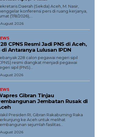
Sekretaris Daerah (Sekda) Aceh, M. Nasir,
enggelar konferensi pers di ruang kerjanya,
umat (7/8/2026),...
 August 2026
EWS
28 CPNS Resmi Jadi PNS di Aceh,
 di Antaranya Lulusan IPDN
ebanyak 228 calon pegawai negeri sipil
CPNS) resmi diangkat menjadi pegawai
egeri sipil (PNS)...
 August 2026
EWS
apres Gibran Tinjau
Pembangunan Jembatan Rusak di
Aceh
akil Presiden RI, Gibran Rakabuming Raka
erkunjung ke Aceh untuk melihat
embangunan sejumlah fasilitas...
 August 2026