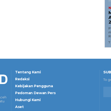
N
M
A
P
m
R
7
SUB
Tentang Kami
Redaksi
To g
Kebijakan Pengguna
Pedoman Dewan Pers
Aceh
Hubungi Kami
atu
Aset