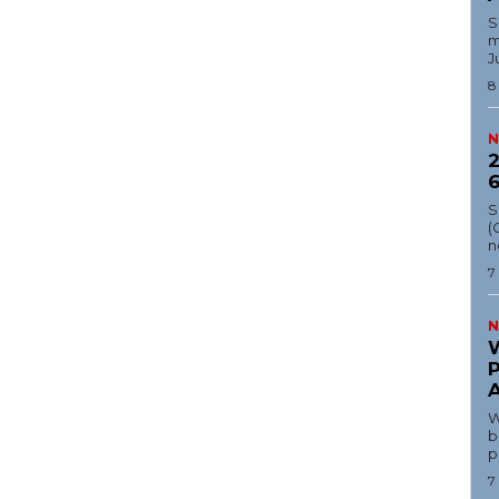
Ekonomi
‎
m
Teknologi
J
Indeks
8
Redaksi
N
2
6
Tentang Kami
S
(
Redaksi
n
Kebijakan Pengguna
7
E NOW
Pedoman Dewan Pers
N
Hubungi Kami
W
Aset
Indeks Artikel
W
b
p
7