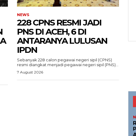
NEWS
228 CPNS RESMI JADI
N
PNS DI ACEH, 6 DI
LA
ANTARANYA LULUSAN
IPDN
Menu
Sebanyak 228 calon pegawai negeri sipil (CPNS)
resmi diangkat menjadi pegawai negeri sipil (PNS)...
7 August 2026
News
Foto
I.ID
Histori
ta Aceh
Gaya Hidup
ni
Hiburan
N
Opini
R
P
Olahraga
A