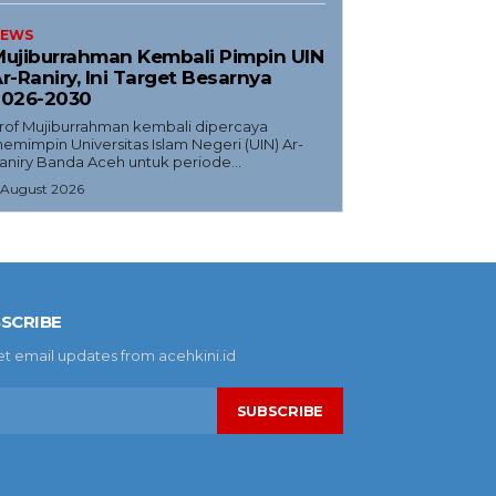
EWS
ujiburrahman Kembali Pimpin UIN
r-Raniry, Ini Target Besarnya
2026-2030
rof Mujiburrahman kembali dipercaya
emimpin Universitas Islam Negeri (UIN) Ar-
aniry Banda Aceh untuk periode...
 August 2026
SCRIBE
et email updates from acehkini.id
SUBSCRIBE