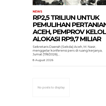
NEWS
RP2,5 TRILIUN UNTUK
PEMULIHAN PERTANIA
ACEH, PEMPROV KELO
ALOKASI RP9,7 MILIAR
‎Sekretaris Daerah (Sekda) Aceh, M. Nasir,
menggelar konferensi pers di ruang kerjanya,
Jumat (7/8/2026),...
8 August 2026
ACEHKIN
Situs Beri
Terki
No posts to display