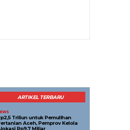
ARTIKEL TERBARU
EWS
p2,5 Triliun untuk Pemulihan
ertanian Aceh, Pemprov Kelola
lokasi Rp9,7 Miliar