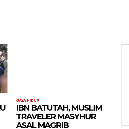
GAYA HIDUP
Menu
AU
IBN BATUTAH, MUSLIM
TRAVELER MASYHUR
News
ASAL MAGRIB
Foto