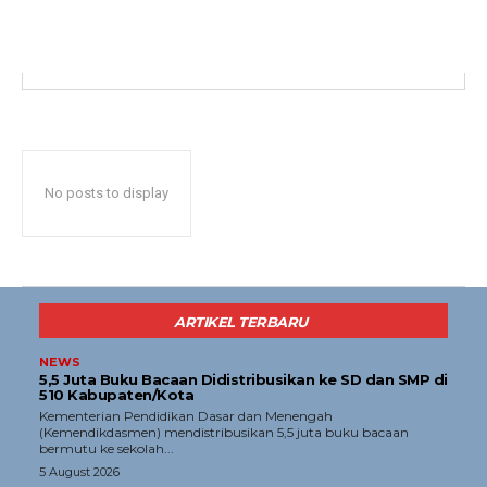
Menu
News
Foto
Histori
Gaya Hidup
No posts to display
Hiburan
Opini
Olahraga
ARTIKEL TERBARU
Ekonomi
Teknologi
NEWS
5,5 Juta Buku Bacaan Didistribusikan ke SD dan SMP di
Indeks
510 Kabupaten/Kota
Kementerian Pendidikan Dasar dan Menengah
(Kemendikdasmen) mendistribusikan 5,5 juta buku bacaan
Redaksi
bermutu ke sekolah...
5 August 2026