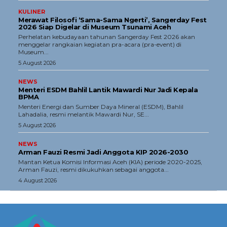
Tentang Kami
KULINER
Merawat Filosofi ‘Sama-Sama Ngerti’, Sangerday Fest
Redaksi
2026 Siap Digelar di Museum Tsunami Aceh
Perhelatan kebudayaan tahunan Sangerday Fest 2026 akan
Kebijakan Pengguna
menggelar rangkaian kegiatan pra-acara (pra-event) di
Museum...
Pedoman Dewan Pers
5 August 2026
Hubungi Kami
NEWS
Aset
Menteri ESDM Bahlil Lantik Mawardi Nur Jadi Kepala
BPMA
Indeks Artikel
Menteri Energi dan Sumber Daya Mineral (ESDM), Bahlil
Lahadalia, resmi melantik Mawardi Nur, SE...
5 August 2026
NEWS
Arman Fauzi Resmi Jadi Anggota KIP 2026-2030
Mantan Ketua Komisi Informasi Aceh (KIA) periode 2020-2025,
Arman Fauzi, resmi dikukuhkan sebagai anggota...
4 August 2026