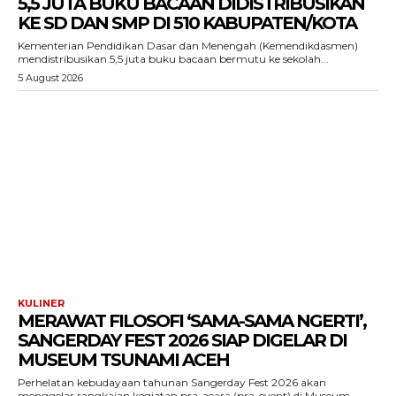
5,5 JUTA BUKU BACAAN DIDISTRIBUSIKAN
KE SD DAN SMP DI 510 KABUPATEN/KOTA
Kementerian Pendidikan Dasar dan Menengah (Kemendikdasmen)
mendistribusikan 5,5 juta buku bacaan bermutu ke sekolah...
5 August 2026
KULINER
MERAWAT FILOSOFI ‘SAMA-SAMA NGERTI’,
SANGERDAY FEST 2026 SIAP DIGELAR DI
ACEHKINI.ID
MUSEUM TSUNAMI ACEH
Situs Berita Aceh Terkini
Perhelatan kebudayaan tahunan Sangerday Fest 2026 akan
menggelar rangkaian kegiatan pra-acara (pra-event) di Museum...