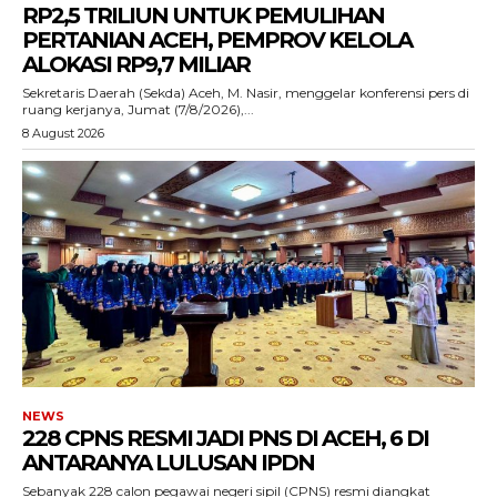
RP2,5 TRILIUN UNTUK PEMULIHAN
PERTANIAN ACEH, PEMPROV KELOLA
ALOKASI RP9,7 MILIAR
‎Sekretaris Daerah (Sekda) Aceh, M. Nasir, menggelar konferensi pers di
ruang kerjanya, Jumat (7/8/2026),...
8 August 2026
ACEHKINI.ID
Situs Berita Aceh Terkini
NEWS
228 CPNS RESMI JADI PNS DI ACEH, 6 DI
ANTARANYA LULUSAN IPDN
Sebanyak 228 calon pegawai negeri sipil (CPNS) resmi diangkat