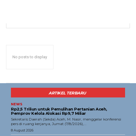
Opini
Olahraga
Ekonomi
Teknologi
Indeks
Redaksi
No posts to display
Tentang Kami
Redaksi
Kebijakan Pengguna
ARTIKEL TERBARU
Pedoman Dewan Pers
NEWS
Hubungi Kami
Rp2,5 Triliun untuk Pemulihan Pertanian Aceh,
Pemprov Kelola Alokasi Rp9,7 Miliar
Aset
‎Sekretaris Daerah (Sekda) Aceh, M. Nasir, menggelar konferensi
pers di ruang kerjanya, Jumat (7/8/2026),...
Indeks Artikel
8 August 2026