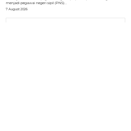
menjadi pegawai negeri sipil (PNS)...
7 August 2026
SUBSCRIBE NOW
Menu
News
Foto
Histori
Gaya Hidup
Hiburan