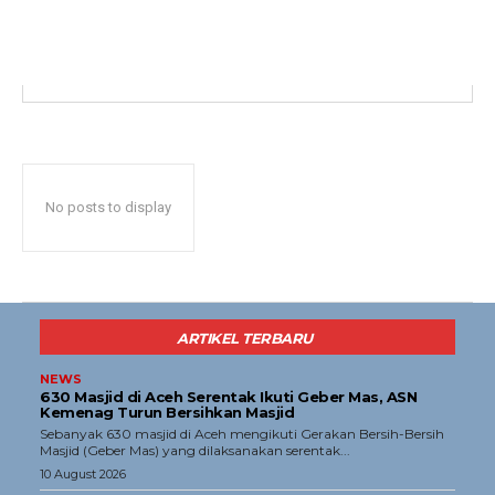
Opini
Olahraga
Ekonomi
Teknologi
Indeks
Redaksi
No posts to display
Tentang Kami
Redaksi
Kebijakan Pengguna
ARTIKEL TERBARU
Pedoman Dewan Pers
NEWS
Hubungi Kami
630 Masjid di Aceh Serentak Ikuti Geber Mas, ASN
Kemenag Turun Bersihkan Masjid
Aset
Sebanyak 630 masjid di Aceh mengikuti Gerakan Bersih-Bersih
Masjid (Geber Mas) yang dilaksanakan serentak...
Indeks Artikel
10 August 2026