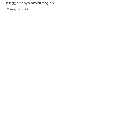
hingga Kenya ambil bagian...
10 August 2026
SUBSCRIBE NOW
Menu
News
Foto
Histori
Gaya Hidup
Hiburan