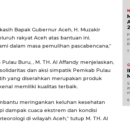
Indeks
N
M
Redaksi
A
kasih Bapak Gubernur Aceh, H. Muzakir
P
Tentang Kami
luruh rakyat Aceh atas bantuan ini.
m
R
Redaksi
 kami dalam masa pemulihan pascabencana,”
7
Kebijakan Pengguna
E NOW
ulau Buru, , M. TH. Al Affandy menjelaskan,
Pedoman Dewan Pers
G
olidaritas dan aksi simpatik Pemkab Pulau
I
Hubungi Kami
M
utih yang diserahkan merupakan produk
Aset
S
nal memiliki kualitas terbaik.
i
Indeks Artikel
m
6
embantu meringankan keluhan kesehatan
i dampak cuaca ekstrem dan kondisi
orologi di wilayah Aceh,” tutup M. TH. Al