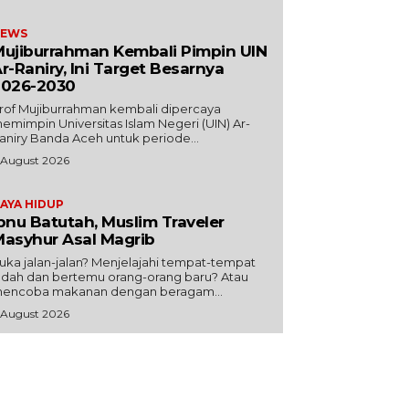
EWS
ujiburrahman Kembali Pimpin UIN
r-Raniry, Ini Target Besarnya
2026-2030
rof Mujiburrahman kembali dipercaya
emimpin Universitas Islam Negeri (UIN) Ar-
aniry Banda Aceh untuk periode...
 August 2026
AYA HIDUP
bnu Batutah, Muslim Traveler
asyhur Asal Magrib
uka jalan-jalan? Menjelajahi tempat-tempat
ndah dan bertemu orang-orang baru? Atau
encoba makanan dengan beragam...
 August 2026