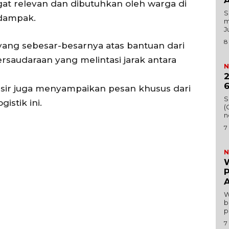
A
gat relevan dan dibutuhkan oleh warga di
‎
rdampak.
m
J
8
ang sebesar-besarnya atas bantuan dari
rsaudaraan yang melintasi jarak antara
N
Menu
2
6
sir juga menyampaikan pesan khusus dari
S
News
istik ini.
(
n
Foto
I.ID
7
Histori
ta Aceh
Gaya Hidup
ni
N
W
Hiburan
Opini
Olahraga
W
b
Ekonomi
p
7
Teknologi