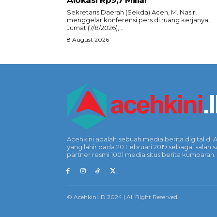
Alokasi Rp9,7 Miliar
‎Sekretaris Daerah (Sekda) Aceh, M. Nasir,
menggelar konferensi pers di ruang kerjanya,
Jumat (7/8/2026),...
8 August 2026
Acehkini adalah sebuah media berita digital di 
yang lahir pada 20 Februari 2019 sebagai salah s
partner resmi 1001 media situs berita kumparan.
© Acehkini.ID 2024 | All Right Reserved