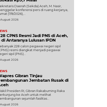
lokasi Rp9,7 Miliar
Sekretaris Daerah (Sekda) Aceh, M. Nasir,
enggelar konferensi pers di ruang kerjanya,
umat (7/8/2026),...
 August 2026
EWS
28 CPNS Resmi Jadi PNS di Aceh,
 di Antaranya Lulusan IPDN
ebanyak 228 calon pegawai negeri sipil
CPNS) resmi diangkat menjadi pegawai
egeri sipil (PNS)...
 August 2026
EWS
apres Gibran Tinjau
Pembangunan Jembatan Rusak di
Aceh
akil Presiden RI, Gibran Rakabuming Raka
erkunjung ke Aceh untuk melihat
embangunan sejumlah fasilitas...
 August 2026