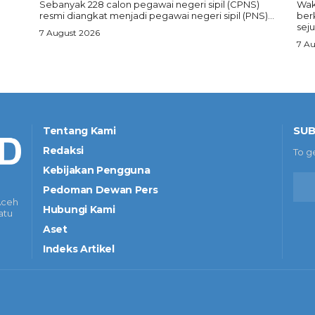
Sebanyak 228 calon pegawai negeri sipil (CPNS)
Wak
resmi diangkat menjadi pegawai negeri sipil (PNS)...
ber
seju
7 August 2026
7 A
SUB
Tentang Kami
Redaksi
To g
Kebijakan Pengguna
Pedoman Dewan Pers
Aceh
Hubungi Kami
atu
Aset
Indeks Artikel