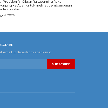
il Presiden RI, Gibran Rakabuming Raka
kunjung ke Aceh untuk melihat pembangunan
mlah fasilitas...
ugust 2026
SCRIBE
et email updates from acehkini.id
SUBSCRIBE