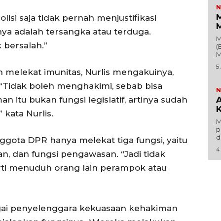
N
Hiburan
M
si saja tidak pernah menjustifikasi
Opini
M
nya adalah tersangka atau terduga.
Olahraga
M
 bersalah.”
(
Ekonomi
M
5
Teknologi
 melekat imunitas, Nurlis mengakuinya,
Indeks
. “Tidak boleh menghakimi, sebab bisa
N
 itu bukan fungsi legislatif, artinya sudah
A
Redaksi
K
kata Nurlis.
M
p
Tentang Kami
d
gota DPR hanya melekat tiga fungsi, yaitu
Redaksi
4
an, dan fungsi pengawasan. “Jadi tidak
Kebijakan Pengguna
rti menuduh orang lain perampok atau
E NOW
Pedoman Dewan Pers
Hubungi Kami
Aset
bagai penyelenggara kekuasaan kehakiman