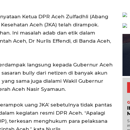
yataan Ketua DPR Aceh Zulfadhli (Abang
Kesehatan Aceh (JKA) telah dirampok.
an. Ini masalah adab dan etik dalam
ntah Aceh, Dr Nurlis Effendi, di Banda Aceh,
, berdampak langsung kepada Gubernur Aceh
 sasaran bully dari netizen di banyak akun
an yang sama juga dialami Wakil Gubernur
aerah Aceh Nasir Syamaun.
G
erampok uang JKA’ sebetulnya tidak pantas
I
 dalam kegiatan resmi DPR Aceh. “Apalagi
M
P), terkesan menghukum para pelaksana
S
i
tah Aceh,” kata Nurlis.