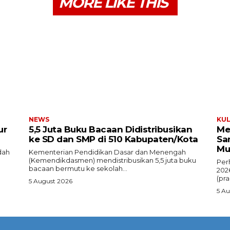
MORE LIKE THIS
NEWS
KUL
ur
5,5 Juta Buku Bacaan Didistribusikan
Me
ke SD dan SMP di 510 Kabupaten/Kota
Sa
Mu
dah
Kementerian Pendidikan Dasar dan Menengah
(Kemendikdasmen) mendistribusikan 5,5 juta buku
Per
bacaan bermutu ke sekolah...
202
(pra
5 August 2026
5 A