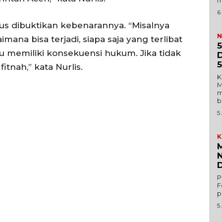
m
6
rus dibuktikan kebenarannya. “Misalnya
N
mana bisa terjadi, siapa saja yang terlibat
5
u memiliki konsekuensi hukum. Jika tidak
D
5
itnah,” kata Nurlis.
K
M
m
b
5
K
Menu
M
N
D
News
P
Foto
F
I.ID
p
Histori
ta Aceh
5
Gaya Hidup
ni