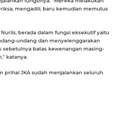
njalankan fungsinya. “Mereka melakukan
Indeks Artikel
riksa, mengadili, baru kemudian memutus
urlis, berada dalam fungsi eksekutif yaitu
undang-undang dan menyelenggarakan
as sebetulnya batas kewenangan masing-
,” katanya.
am prihal JKA sudah menjalankan seluruh