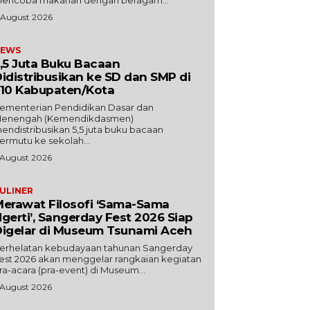
encoba makanan dengan beragam...
 August 2026
EWS
,5 Juta Buku Bacaan
idistribusikan ke SD dan SMP di
10 Kabupaten/Kota
ementerian Pendidikan Dasar dan
enengah (Kemendikdasmen)
endistribusikan 5,5 juta buku bacaan
ermutu ke sekolah...
 August 2026
ULINER
erawat Filosofi ‘Sama-Sama
gerti’, Sangerday Fest 2026 Siap
igelar di Museum Tsunami Aceh
erhelatan kebudayaan tahunan Sangerday
est 2026 akan menggelar rangkaian kegiatan
ra-acara (pra-event) di Museum...
 August 2026