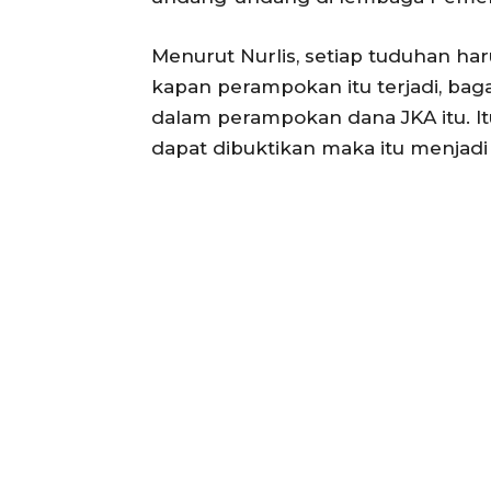
Menurut Nurlis, setiap tuduhan ha
kapan perampokan itu terjadi, bagai
dalam perampokan dana JKA itu. It
dapat dibuktikan maka itu menjadi f
ACEHKIN
Situs Beri
Terki