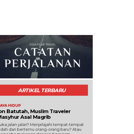
ARTIKEL TERBARU
AYA HIDUP
bn Batutah, Muslim Traveler
asyhur Asal Magrib
uka jalan-jalan? Menjelajahi tempat-tempat
ndah dan bertemu orang-orang baru? Atau