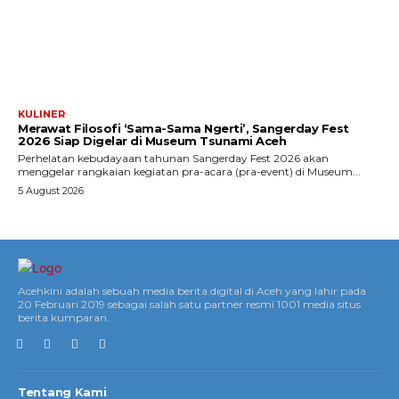
KULINER
Merawat Filosofi ‘Sama-Sama Ngerti’, Sangerday Fest
2026 Siap Digelar di Museum Tsunami Aceh
Perhelatan kebudayaan tahunan Sangerday Fest 2026 akan
menggelar rangkaian kegiatan pra-acara (pra-event) di Museum...
5 August 2026
Acehkini adalah sebuah media berita digital di Aceh yang lahir pada
20 Februari 2019 sebagai salah satu partner resmi 1001 media situs
berita kumparan.
Tentang Kami