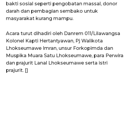
bakti sosial seperti pengobatan massal, donor
darah dan pembagian sembako untuk
SUBSCRIBE NOW
masyarakat kurang mampu.
Acara turut dihadiri oleh Danrem 011/Lilawangsa
Kolonel Kapti Hertantyawan, Pj Walikota
Menu
Lhokseumawe Imran, unsur Forkopimda dan
Muspika Muara Satu Lhokseumawe, para Perwira
News
dan prajurit Lanal Lhokseumawe serta istri
Foto
prajurit. []
Histori
Gaya Hidup
Hiburan
Opini
Olahraga
Ekonomi
Teknologi