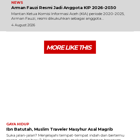
NEWS
Arman Fauzi Resmi Jadi Anggota KIP 2026-2030
Mantan Ketua Komisi Informasi Aceh (KIA) periode 2020-2025,
Arman Fauzi, resmi dikukuhkan sebagai anggota...
4 August 2026
MORE LIKE THIS
GAYA HIDUP
Ibn Batutah, Muslim Traveler Masyhur Asal Magrib
Suka jalan-jalan? Menjelajahi tempat-tempat indah dan bertemu
orang-orang baru? Atau mencoba makanan dengan beragam...