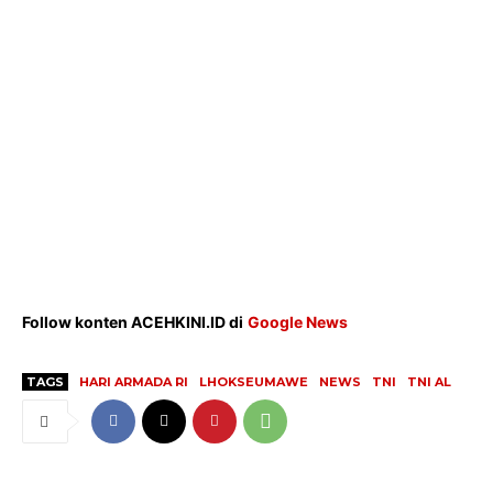
Indeks
Redaksi
Tentang Kami
Redaksi
Kebijakan Pengguna
Pedoman Dewan Pers
Hubungi Kami
Aset
Follow konten ACEHKINI.ID di
Google News
Indeks Artikel
TAGS
HARI ARMADA RI
LHOKSEUMAWE
NEWS
TNI
TNI AL