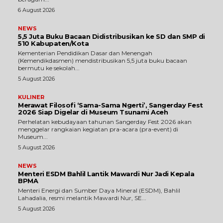
6 August 2026
NEWS
5,5 Juta Buku Bacaan Didistribusikan ke SD dan SMP di
510 Kabupaten/Kota
Kementerian Pendidikan Dasar dan Menengah
(Kemendikdasmen) mendistribusikan 5,5 juta buku bacaan
bermutu ke sekolah...
5 August 2026
KULINER
Merawat Filosofi ‘Sama-Sama Ngerti’, Sangerday Fest
2026 Siap Digelar di Museum Tsunami Aceh
Perhelatan kebudayaan tahunan Sangerday Fest 2026 akan
menggelar rangkaian kegiatan pra-acara (pra-event) di
Museum...
5 August 2026
NEWS
Menteri ESDM Bahlil Lantik Mawardi Nur Jadi Kepala
BPMA
Menteri Energi dan Sumber Daya Mineral (ESDM), Bahlil
Lahadalia, resmi melantik Mawardi Nur, SE...
5 August 2026