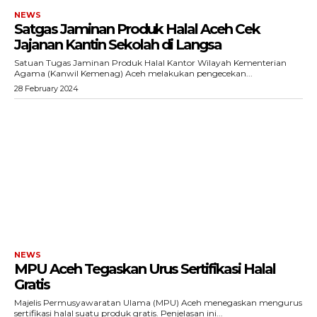
Tentang Kami
NEWS
Satgas Jaminan Produk Halal Aceh Cek
Redaksi
Jajanan Kantin Sekolah di Langsa
Kebijakan Pengguna
Satuan Tugas Jaminan Produk Halal Kantor Wilayah Kementerian
Agama (Kanwil Kemenag) Aceh melakukan pengecekan...
Pedoman Dewan Pers
28 February 2024
Hubungi Kami
Aset
Indeks Artikel
NEWS
MPU Aceh Tegaskan Urus Sertifikasi Halal
Gratis
Majelis Permusyawaratan Ulama (MPU) Aceh menegaskan mengurus
sertifikasi halal suatu produk gratis. Penjelasan ini...