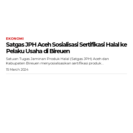
Menu
News
Foto
EKONOMI
Histori
Satgas JPH Aceh Sosialisasi Sertifikasi Halal ke
Pelaku Usaha di Bireuen
Gaya Hidup
Satuan Tugas Jaminan Produk Halal (Satgas JPH) Aceh dan
Hiburan
Kabupaten Bireuen menyosialisasikan sertifikasi produk...
15 March 2024
Opini
Olahraga
Ekonomi
Teknologi
Indeks
Redaksi