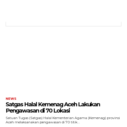
NEWS
Satgas Halal Kemenag Aceh Lakukan
Pengawasan di 70 Lokasi
ACEHKINI.ID
Satuan Tugas (Satgas) Halal Kementerian Agama (Kemenag) provinsi
Situs Berita Aceh Terkini
Aceh melaksanakan pengawasan di 70 titik...