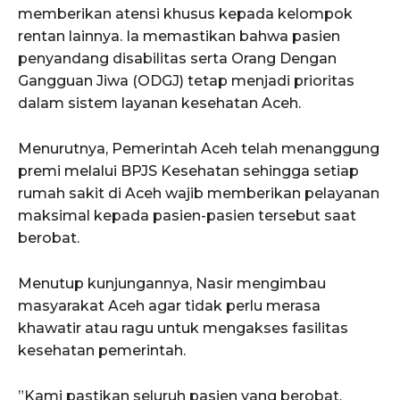
memberikan atensi khusus kepada kelompok
rentan lainnya. Ia memastikan bahwa pasien
penyandang disabilitas serta Orang Dengan
Gangguan Jiwa (ODGJ) tetap menjadi prioritas
dalam sistem layanan kesehatan Aceh.
Menurutnya, ​Pemerintah Aceh telah menanggung
premi melalui BPJS Kesehatan sehingga setiap
rumah sakit di Aceh wajib memberikan pelayanan
maksimal kepada pasien-pasien tersebut saat
berobat.
​Menutup kunjungannya, Nasir mengimbau
ACEHKINI.ID
masyarakat Aceh agar tidak perlu merasa
Situs Berita Aceh Terkini
khawatir atau ragu untuk mengakses fasilitas
kesehatan pemerintah.
​”Kami pastikan seluruh pasien yang berobat,