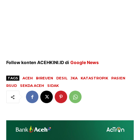
News
Foto
Histori
Gaya Hidup
Hiburan
Opini
Olahraga
Follow konten ACEHKINI.ID di
Google News
Ekonomi
TAGS
ACEH
BIREUEN
DESIL
JKA
KATASTROPIK
PASIEN
Teknologi
RSUD
SEKDA ACEH
SIDAK
Indeks
Redaksi
Tentang Kami
Redaksi