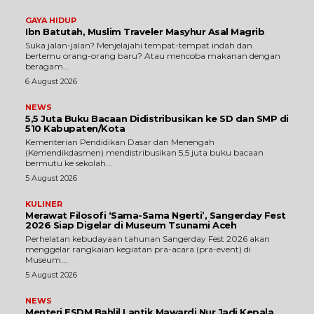
GAYA HIDUP
Ibn Batutah, Muslim Traveler Masyhur Asal Magrib
Suka jalan-jalan? Menjelajahi tempat-tempat indah dan
bertemu orang-orang baru? Atau mencoba makanan dengan
beragam...
6 August 2026
NEWS
5,5 Juta Buku Bacaan Didistribusikan ke SD dan SMP di
510 Kabupaten/Kota
Kementerian Pendidikan Dasar dan Menengah
(Kemendikdasmen) mendistribusikan 5,5 juta buku bacaan
bermutu ke sekolah...
5 August 2026
KULINER
Merawat Filosofi ‘Sama-Sama Ngerti’, Sangerday Fest
2026 Siap Digelar di Museum Tsunami Aceh
Perhelatan kebudayaan tahunan Sangerday Fest 2026 akan
menggelar rangkaian kegiatan pra-acara (pra-event) di
Museum...
5 August 2026
NEWS
Menteri ESDM Bahlil Lantik Mawardi Nur Jadi Kepala