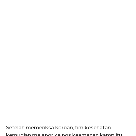
Setelah memeriksa korban, tim kesehatan
kemudian melapor ke pos keamanan kamp itu