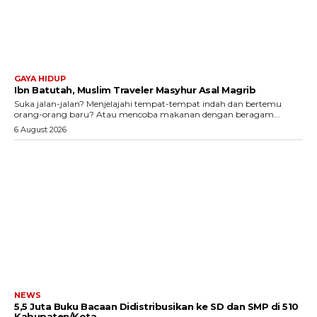
GAYA HIDUP
Ibn Batutah, Muslim Traveler Masyhur Asal Magrib
Suka jalan-jalan? Menjelajahi tempat-tempat indah dan bertemu
orang-orang baru? Atau mencoba makanan dengan beragam...
6 August 2026
NEWS
5,5 Juta Buku Bacaan Didistribusikan ke SD dan SMP di 510
Kabupaten/Kota