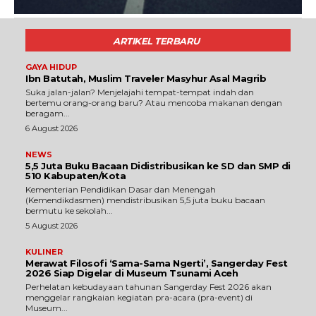
ARTIKEL TERBARU
GAYA HIDUP
Ibn Batutah, Muslim Traveler Masyhur Asal Magrib
Suka jalan-jalan? Menjelajahi tempat-tempat indah dan
bertemu orang-orang baru? Atau mencoba makanan dengan
beragam...
6 August 2026
NEWS
5,5 Juta Buku Bacaan Didistribusikan ke SD dan SMP di
510 Kabupaten/Kota
Kementerian Pendidikan Dasar dan Menengah
(Kemendikdasmen) mendistribusikan 5,5 juta buku bacaan
bermutu ke sekolah...
5 August 2026
KULINER
Merawat Filosofi ‘Sama-Sama Ngerti’, Sangerday Fest
2026 Siap Digelar di Museum Tsunami Aceh
Perhelatan kebudayaan tahunan Sangerday Fest 2026 akan
menggelar rangkaian kegiatan pra-acara (pra-event) di
Museum...