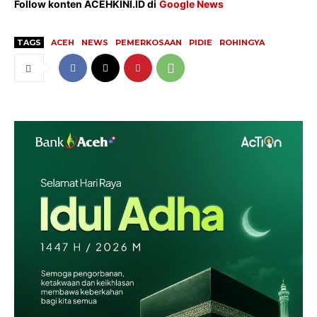
Hiburan
Follow konten ACEHKINI.ID di
Google News
Opini
Olahraga
TAGS
ACEH
NEWS
PEMERKOSAAN
PIDIE
ROHINGYA
Ekonomi
Teknologi
Indeks
Redaksi
Tentang Kami
Redaksi
Kebijakan Pengguna
Pedoman Dewan Pers
Hubungi Kami
Aset
Indeks Artikel