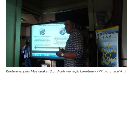
Konferensi pers Masyarakat Sipil Aceh menagih komitmen KPK. Foto: acehkini