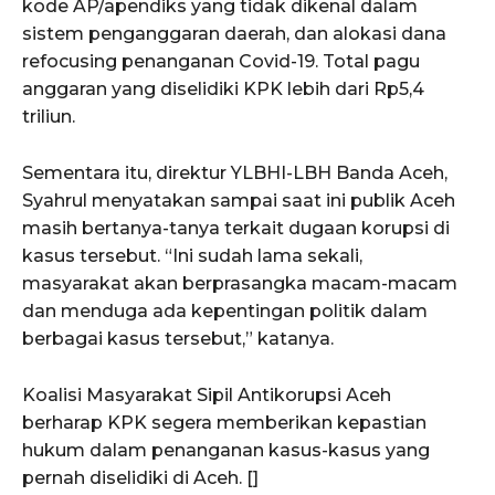
kode AP/apendiks yang tidak dikenal dalam
sistem penganggaran daerah, dan alokasi dana
refocusing penanganan Covid-19. Total pagu
anggaran yang diselidiki KPK lebih dari Rp5,4
triliun.
Sementara itu, direktur YLBHI-LBH Banda Aceh,
Syahrul menyatakan sampai saat ini publik Aceh
masih bertanya-tanya terkait dugaan korupsi di
SUBSCRIBE NOW
kasus tersebut. “Ini sudah lama sekali,
masyarakat akan berprasangka macam-macam
dan menduga ada kepentingan politik dalam
berbagai kasus tersebut,” katanya.
Menu
Koalisi Masyarakat Sipil Antikorupsi Aceh
News
berharap KPK segera memberikan kepastian
Foto
hukum dalam penanganan kasus-kasus yang
Histori
pernah diselidiki di Aceh. []