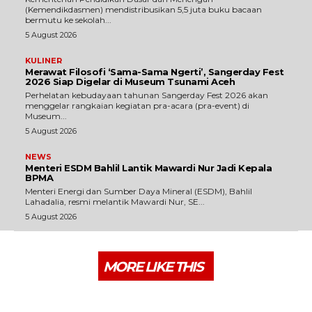
(Kemendikdasmen) mendistribusikan 5,5 juta buku bacaan
bermutu ke sekolah...
5 August 2026
KULINER
Merawat Filosofi ‘Sama-Sama Ngerti’, Sangerday Fest
2026 Siap Digelar di Museum Tsunami Aceh
Perhelatan kebudayaan tahunan Sangerday Fest 2026 akan
menggelar rangkaian kegiatan pra-acara (pra-event) di
Museum...
5 August 2026
NEWS
Menteri ESDM Bahlil Lantik Mawardi Nur Jadi Kepala
BPMA
Menteri Energi dan Sumber Daya Mineral (ESDM), Bahlil
Lahadalia, resmi melantik Mawardi Nur, SE...
5 August 2026
MORE LIKE THIS