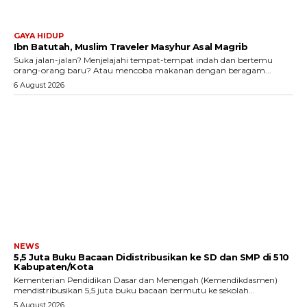
GAYA HIDUP
Ibn Batutah, Muslim Traveler Masyhur Asal Magrib
Suka jalan-jalan? Menjelajahi tempat-tempat indah dan bertemu
orang-orang baru? Atau mencoba makanan dengan beragam...
6 August 2026
NEWS
5,5 Juta Buku Bacaan Didistribusikan ke SD dan SMP di 510
Kabupaten/Kota
Kementerian Pendidikan Dasar dan Menengah (Kemendikdasmen)
mendistribusikan 5,5 juta buku bacaan bermutu ke sekolah...
5 August 2026