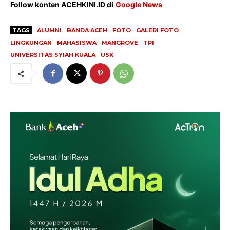
Follow konten ACEHKINI.ID di
Google News
TAGS
ALUMNI
BANDA ACEH
FOTO
GALERI FOTO
LINGKUNGAN
MAHASISWA
MANGROVE
TPI
UNIVERSITAS SYIAH KUALA
USK
SUBSCRIBE NOW
Menu
News
Foto
Histori