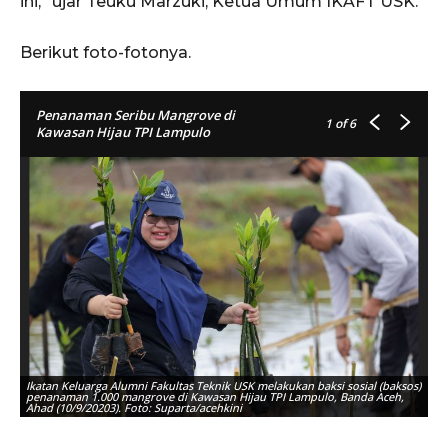
ini,” ujar Teuku Marzuki, Ketua Umum IKAFT USK.
Berikut foto-fotonya.
Penanaman Seribu Mangrove di
1
of 6
Kawasan Hijau TPI Lampulo
Ikatan Keluarga Alumni Fakultas Teknik USK melakukan baksi sosial (baksos)
Ik
penanaman 1.000 mangrove di Kawasan Hijau TPI Lampulo, Banda Aceh,
ma
Ahad (10/9/20203). Foto: Suparta/acehkini
Fo