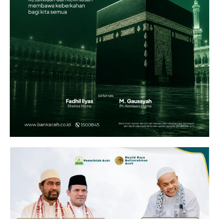
Gaya Hidup
Hiburan
Opini
Olahraga
Ekonomi
Teknologi
Indeks
Redaksi
Tentang Kami
Redaksi
Kebijakan Pengguna
Pedoman Dewan Pers
Hubungi Kami