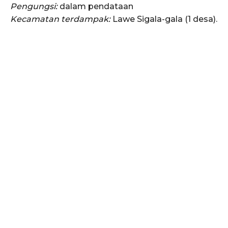
Pengungsi:
dalam pendataan
SUBSCRIBE NOW
Kecamatan terdampak:
Lawe Sigala-gala (1 desa).
Menu
News
Foto
Histori
Gaya Hidup
Hiburan
Opini
Olahraga
Ekonomi
Teknologi
Indeks