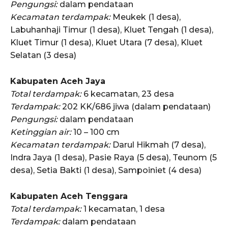
Pengungsi:
dalam pendataan
ACEHKINI.ID
Kecamatan terdampak:
Meukek (1 desa),
Situs Berita Aceh Terkini
Labuhanhaji Timur (1 desa), Kluet Tengah (1 desa),
Kluet Timur (1 desa), Kluet Utara (7 desa), Kluet
Selatan (3 desa)
Kabupaten Aceh Jaya
Total terdampak:
6 kecamatan, 23 desa
Terdampak:
202 KK/686 jiwa (dalam pendataan)
Pengungsi:
dalam pendataan
Ketinggian air:
10 – 100 cm
Kecamatan terdampak:
Darul Hikmah (7 desa),
Indra Jaya (1 desa), Pasie Raya (5 desa), Teunom (5
desa), Setia Bakti (1 desa), Sampoiniet (4 desa)
Kabupaten Aceh Tenggara
Total terdampak:
1 kecamatan, 1 desa
Terdampak:
dalam pendataan