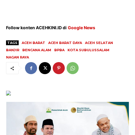
Redaksi
Follow konten ACEHKINI.ID di
Google News
Tentang Kami
Redaksi
TAGS
ACEH BARAT
ACEH BARAT DAYA
ACEH SELATAN
Kebijakan Pengguna
BANJIR
BENCANA ALAM
BPBA
KOTA SUBULUSSALAM
Pedoman Dewan Pers
NAGAN RAYA
Hubungi Kami
Aset
Indeks Artikel