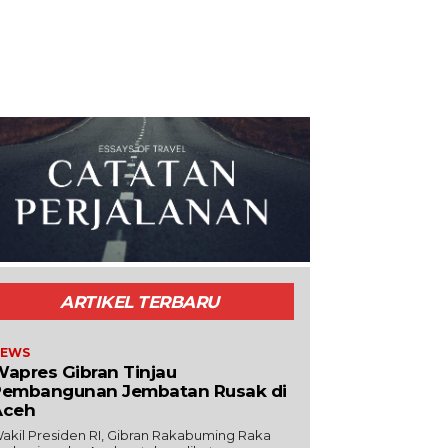
ARTIKEL TERBARU
EWS
apres Gibran Tinjau
Pembangunan Jembatan Rusak di
Aceh
akil Presiden RI, Gibran Rakabuming Raka