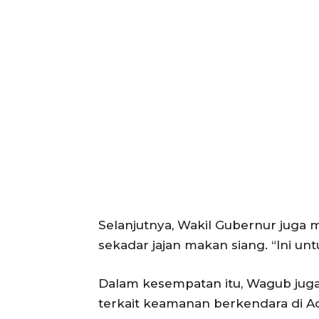
ACEHKIN
Situs Beri
Terki
Selanjutnya, Wakil Gubernur juga
sekadar jajan makan siang. “Ini un
Dalam kesempatan itu, Wagub jug
terkait keamanan berkendara di A