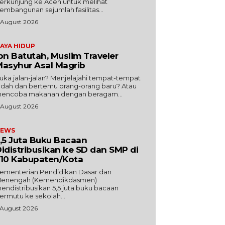
erkunjung ke Aceh untuk melihat
embangunan sejumlah fasilitas...
 August 2026
AYA HIDUP
bn Batutah, Muslim Traveler
asyhur Asal Magrib
uka jalan-jalan? Menjelajahi tempat-tempat
ndah dan bertemu orang-orang baru? Atau
encoba makanan dengan beragam...
 August 2026
EWS
,5 Juta Buku Bacaan
idistribusikan ke SD dan SMP di
10 Kabupaten/Kota
ementerian Pendidikan Dasar dan
enengah (Kemendikdasmen)
endistribusikan 5,5 juta buku bacaan
ermutu ke sekolah...
 August 2026