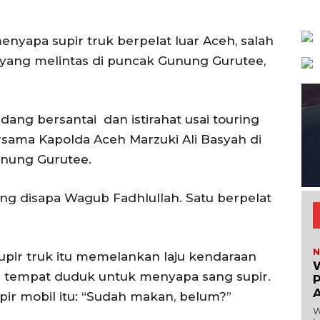
enyapa supir truk berpelat luar Aceh, salah
 yang melintas di puncak Gunung Gurutee,
edang bersantai dan istirahat usai touring
sama Kapolda Aceh Marzuki Ali Basyah di
unung Gurutee.
ang disapa Wagub Fadhlullah. Satu berpelat
N
upir truk itu memelankan laju kendaraan
W
i tempat duduk untuk menyapa sang supir.
Menu
r mobil itu: “Sudah makan, belum?”
W
News