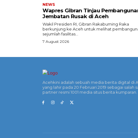
NEWS
Wapres Gibran Tinjau Pembanguna
Jembatan Rusak di Aceh
Wakil Presiden RI, Gibran Rakabuming Raka
berkunjung ke Aceh untuk melihat pembangun
sejumlah fasilitas...
7 August 2026
Acehkini adalah sebuah media berita digital di 
yang lahir pada 20 Februari 2019 sebagai salah s
partner resmi 1001 media situs berita kumparan.