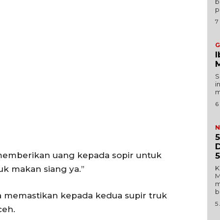
b
p
Foto
7
I.ID
Histori
ta Aceh
Gaya Hidup
G
ni
I
Hiburan
M
Opini
S
i
Olahraga
m
Ekonomi
6
Teknologi
N
Indeks
5
D
Redaksi
 memberikan uang kepada sopir untuk
5
tuk makan siang ya.”
K
M
Tentang Kami
m
b
a memastikan kepada kedua supir truk
Redaksi
5
ceh.
Kebijakan Pengguna