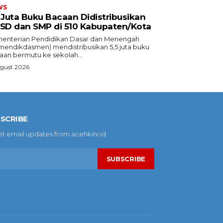
WS
5 Juta Buku Bacaan Didistribusikan
 SD dan SMP di 510 Kabupaten/Kota
enterian Pendidikan Dasar dan Menengah
mendikdasmen) mendistribusikan 5,5 juta buku
aan bermutu ke sekolah...
ugust 2026
SCRIBE
et email updates from acehkini.id
SUBSCRIBE