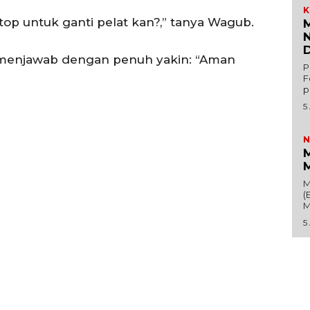
E NOW
Pedoman Dewan Pers
K
top untuk ganti pelat kan?,” tanya Wagub.
M
Hubungi Kami
N
D
Aset
menjawab dengan penuh yakin: “Aman
P
Indeks Artikel
F
p
5
N
M
M
M
(
M
5