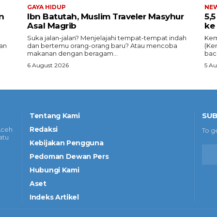
GAYA HIDUP
NE
n
Ibn Batutah, Muslim Traveler Masyhur
5,
Asal Magrib
ke
Suka jalan-jalan? Menjelajahi tempat-tempat indah
Kem
an
dan bertemu orang-orang baru? Atau mencoba
(Ke
makanan dengan beragam...
bac
6 August 2026
5 A
SUB
Tentang Kami
Redaksi
Aceh
To g
atu
Kebijakan Pengguna
Pedoman Dewan Pers
Hubungi Kami
Aset
Indeks Artikel