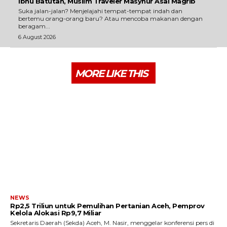
Ibnu Batutah, Muslim Traveler Masyhur Asal Magrib
Suka jalan-jalan? Menjelajahi tempat-tempat indah dan
bertemu orang-orang baru? Atau mencoba makanan dengan
beragam...
6 August 2026
MORE LIKE THIS
NEWS
Rp2,5 Triliun untuk Pemulihan Pertanian Aceh, Pemprov
Kelola Alokasi Rp9,7 Miliar
‎Sekretaris Daerah (Sekda) Aceh, M. Nasir, menggelar konferensi pers di