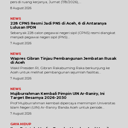
pers di ruang kerjanya, Jumat (7/8/2026),...
8 August 2026
NEWS
228 CPNS Resmi Jadi PNS di Aceh, 6 di Antaranya
Lulusan IPDN
Sebanyak 228 calon pegawai negeri sipil (CPNS) resmi diangkat
menjadi pegawai negeri sipil (PNS)...
7 August 2026
NEWS
Wapres Gibran Tinjau Pembangunan Jembatan Rusak
di Aceh
Wakil Presiden RI, Gibran Rakabuming Raka berkunjung ke
Aceh untuk melihat pembangunan sejumlah fasilitas...
7 August 2026
NEWS
Mujiburrahman Kembali Pimpin UIN Ar-Raniry, Ini
Target Besarnya 2026-2030
Prof Mujiburrahman kembali dipercaya memimpin Universitas
Islam Negeri (UIN) Ar-Raniry Banda Aceh untuk periode...
7 August 2026
GAYA HIDUP