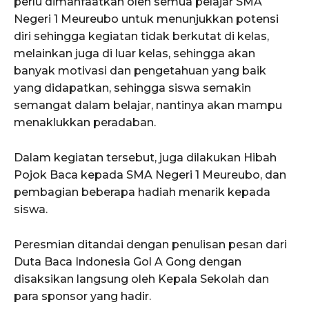
perlu dimanfaatkan oleh semua pelajar SMA
Negeri 1 Meureubo untuk menunjukkan potensi
diri sehingga kegiatan tidak berkutat di kelas,
melainkan juga di luar kelas, sehingga akan
SUBSCRIBE NOW
banyak motivasi dan pengetahuan yang baik
yang didapatkan, sehingga siswa semakin
semangat dalam belajar, nantinya akan mampu
menaklukkan peradaban.
Menu
Dalam kegiatan tersebut, juga dilakukan Hibah
News
Pojok Baca kepada SMA Negeri 1 Meureubo, dan
pembagian beberapa hadiah menarik kepada
Foto
siswa.
Histori
Gaya Hidup
Peresmian ditandai dengan penulisan pesan dari
Hiburan
Duta Baca Indonesia Gol A Gong dengan
Opini
disaksikan langsung oleh Kepala Sekolah dan
para sponsor yang hadir.
Olahraga