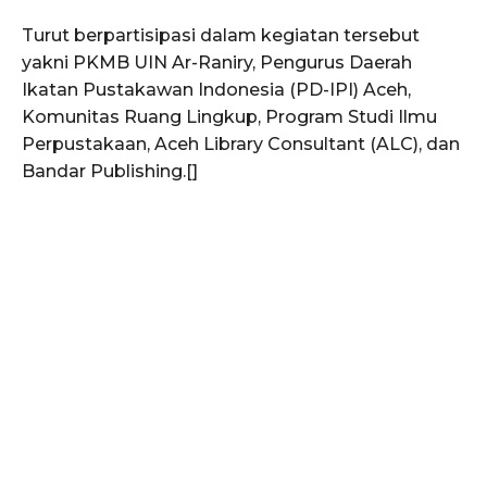
Ekonomi
Turut berpartisipasi dalam kegiatan tersebut
Teknologi
yakni PKMB UIN Ar-Raniry, Pengurus Daerah
Indeks
Ikatan Pustakawan Indonesia (PD-IPI) Aceh,
Komunitas Ruang Lingkup, Program Studi Ilmu
Redaksi
Perpustakaan, Aceh Library Consultant (ALC), dan
Bandar Publishing.[]
Tentang Kami
Redaksi
Kebijakan Pengguna
Pedoman Dewan Pers
Hubungi Kami
Aset
Indeks Artikel