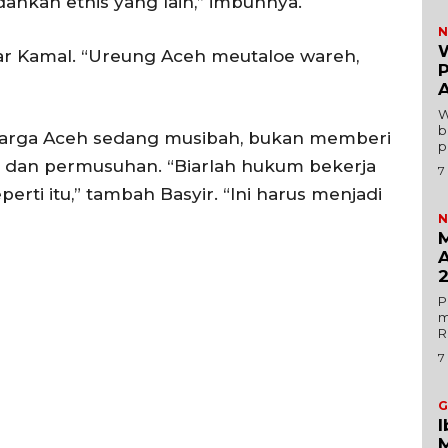
ahkan etnis yang lain,” imbuhnya.
N
W
jar Kamal. “Ureung Aceh meutaloe wareh,
W
b
rga Aceh sedang musibah, bukan memberi
p
 dan permusuhan. “Biarlah hukum bekerja
7
rti itu,” tambah Basyir. “Ini harus menjadi
N
M
A
P
m
R
7
G
I
M