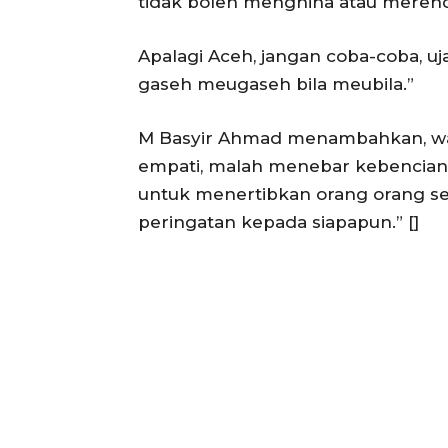
tidak boleh menghina atau merend
Apalagi Aceh, jangan coba-coba, u
gaseh meugaseh bila meubila.”
M Basyir Ahmad menambahkan, wa
empati, malah menebar kebencian
untuk menertibkan orang orang sepe
peringatan kepada siapapun.” []