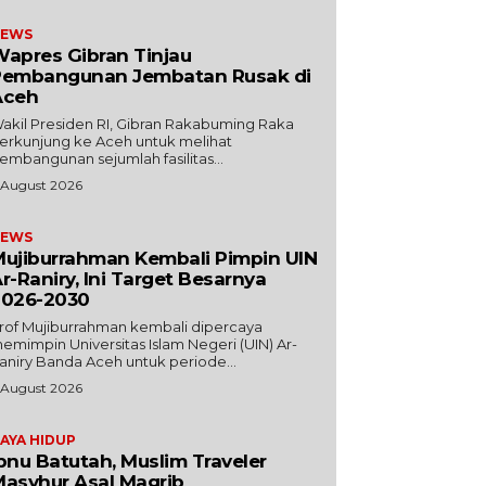
EWS
apres Gibran Tinjau
Pembangunan Jembatan Rusak di
Aceh
akil Presiden RI, Gibran Rakabuming Raka
erkunjung ke Aceh untuk melihat
embangunan sejumlah fasilitas...
 August 2026
EWS
ujiburrahman Kembali Pimpin UIN
r-Raniry, Ini Target Besarnya
2026-2030
rof Mujiburrahman kembali dipercaya
emimpin Universitas Islam Negeri (UIN) Ar-
aniry Banda Aceh untuk periode...
 August 2026
AYA HIDUP
bnu Batutah, Muslim Traveler
asyhur Asal Magrib