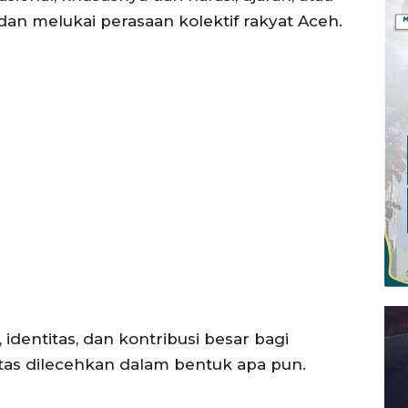
Menu
an melukai perasaan kolektif rakyat Aceh.
News
Foto
I.ID
Histori
ta Aceh
Gaya Hidup
ni
Hiburan
Opini
Olahraga
Ekonomi
Teknologi
Indeks
identitas, dan kontribusi besar bagi
Redaksi
tas dilecehkan dalam bentuk apa pun.
Tentang Kami