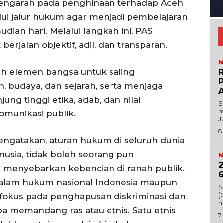
 mengarah pada penghinaan terhadap Aceh
Redaksi
lui jalur hukum agar menjadi pembelajaran
Kebijakan Pengguna
dian hari. Melalui langkah ini, PAS
E NOW
Pedoman Dewan Pers
jalan objektif, adil, dan transparan.
Hubungi Kami
N
Aset
uh elemen bangsa untuk saling
R
P
budaya, dan sejarah, serta menjaga
Indeks Artikel
A
ng tinggi etika, adab, dan nilai
‎
m
omunikasi publik.
J
8
engatakan, aturan hukum di seluruh dunia
sia, tidak boleh seorang pun
N
2
i menyebarkan kebencian di ranah publik.
6
 dalam hukum nasional Indonesia maupun
S
(
rfokus pada penghapusan diskriminasi dan
n
a memandang ras atau etnis. Satu etnis
7