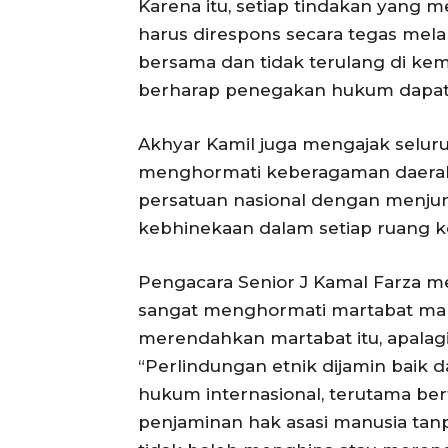
Karena itu, setiap tindakan yang
harus direspons secara tegas mela
bersama dan tidak terulang di kemu
SUBSCRIB
berharap penegakan hukum dapat ber
Akhyar Kamil juga mengajak selur
menghormati keberagaman daerah, 
persatuan nasional dengan menjunju
kebhinekaan dalam setiap ruang k
Pengacara Senior J Kamal Farza m
sangat menghormati martabat manu
merendahkan martabat itu, apalag
“Perlindungan etnik dijamin baik
hukum internasional, terutama be
penjaminan hak asasi manusia tanp