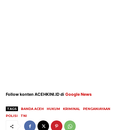
Ekonomi
Teknologi
Indeks
Redaksi
Tentang Kami
Redaksi
Kebijakan Pengguna
Pedoman Dewan Pers
Hubungi Kami
Follow konten ACEHKINI.ID di
Google News
Aset
Indeks Artikel
TAGS
BANDA ACEH
HUKUM
KRIMINAL
PENGANIAYAAN
POLISI
TNI