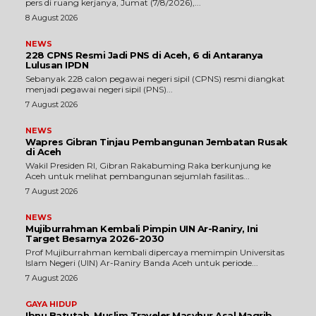
pers di ruang kerjanya, Jumat (7/8/2026),...
8 August 2026
NEWS
228 CPNS Resmi Jadi PNS di Aceh, 6 di Antaranya
Lulusan IPDN
Sebanyak 228 calon pegawai negeri sipil (CPNS) resmi diangkat
menjadi pegawai negeri sipil (PNS)...
7 August 2026
NEWS
Wapres Gibran Tinjau Pembangunan Jembatan Rusak
di Aceh
Wakil Presiden RI, Gibran Rakabuming Raka berkunjung ke
Aceh untuk melihat pembangunan sejumlah fasilitas...
7 August 2026
NEWS
Mujiburrahman Kembali Pimpin UIN Ar-Raniry, Ini
Target Besarnya 2026-2030
Prof Mujiburrahman kembali dipercaya memimpin Universitas
Islam Negeri (UIN) Ar-Raniry Banda Aceh untuk periode...
7 August 2026
GAYA HIDUP
Ibnu Batutah, Muslim Traveler Masyhur Asal Magrib