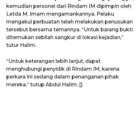
kemudian personel dari Rindam IM dipimpin oleh
Letda M. Imam mengamankannya. Pelaku
mengakui perbuatan telah melakukan penusukan
tersebut bersama temannya. “Untuk barang bukti
SUBSCRIBE NOW
ditemukan sebilah sangkur di lokasi kejadian,”
tutur Halim.
Menu
“Untuk keterangan lebih lanjut, dapat
menghubungi penyidik di Rindam IM, karena
perkara ini sedang dalam penanganan pihak
News
mereka,” tutup Abdul Halim. []
Foto
Histori
Gaya Hidup
Hiburan
Opini
Olahraga