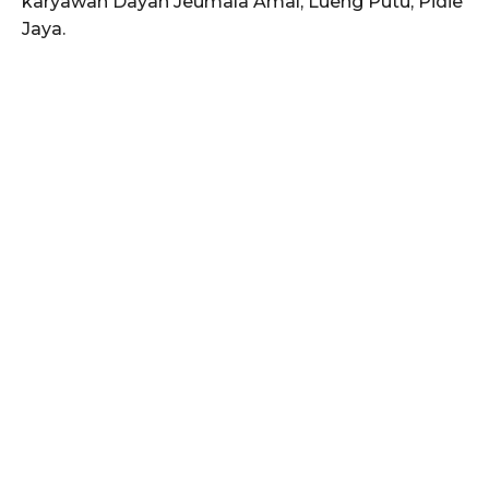
karyawan Dayah Jeumala Amal, Lueng Putu, Pidie
Jaya.