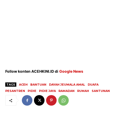
Menu
News
Foto
Histori
Gaya Hidup
Hiburan
Opini
Olahraga
Ekonomi
Follow konten ACEHKINI.ID di
Google News
Teknologi
Indeks
TAGS
ACEH
BANTUAN
DAYAH JEUMALA AMAL
DUAFA
PESANTREN
PIDIE
PIDIE JAYA
RAMADAN
RUMAH
SANTUNAN
Redaksi
Tentang Kami