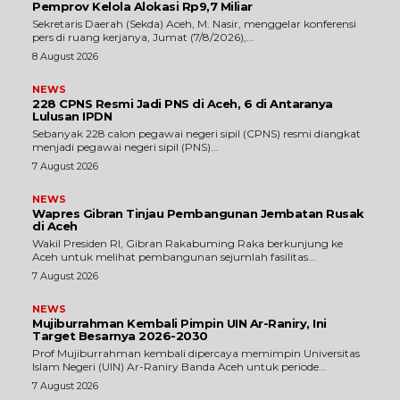
Pemprov Kelola Alokasi Rp9,7 Miliar
‎Sekretaris Daerah (Sekda) Aceh, M. Nasir, menggelar konferensi
pers di ruang kerjanya, Jumat (7/8/2026),...
8 August 2026
NEWS
228 CPNS Resmi Jadi PNS di Aceh, 6 di Antaranya
Lulusan IPDN
Sebanyak 228 calon pegawai negeri sipil (CPNS) resmi diangkat
menjadi pegawai negeri sipil (PNS)...
7 August 2026
NEWS
Wapres Gibran Tinjau Pembangunan Jembatan Rusak
di Aceh
Wakil Presiden RI, Gibran Rakabuming Raka berkunjung ke
Aceh untuk melihat pembangunan sejumlah fasilitas...
7 August 2026
NEWS
Mujiburrahman Kembali Pimpin UIN Ar-Raniry, Ini
Target Besarnya 2026-2030
Prof Mujiburrahman kembali dipercaya memimpin Universitas
Islam Negeri (UIN) Ar-Raniry Banda Aceh untuk periode...
7 August 2026