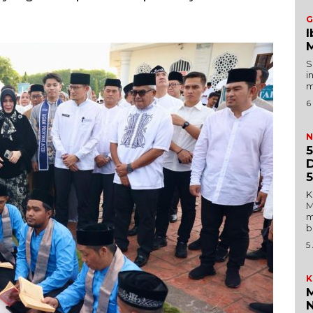
Redaksi
G
I
Tentang Kami
M
Redaksi
S
i
Kebijakan Pengguna
m
E NOW
Pedoman Dewan Pers
6
Hubungi Kami
N
Aset
5
D
Indeks Artikel
5
K
M
m
b
5
K
M
N