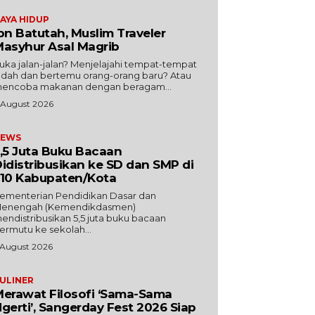
AYA HIDUP
bn Batutah, Muslim Traveler
asyhur Asal Magrib
uka jalan-jalan? Menjelajahi tempat-tempat
ndah dan bertemu orang-orang baru? Atau
encoba makanan dengan beragam...
 August 2026
EWS
,5 Juta Buku Bacaan
idistribusikan ke SD dan SMP di
10 Kabupaten/Kota
ementerian Pendidikan Dasar dan
enengah (Kemendikdasmen)
endistribusikan 5,5 juta buku bacaan
ermutu ke sekolah...
 August 2026
ULINER
erawat Filosofi ‘Sama-Sama
gerti’, Sangerday Fest 2026 Siap