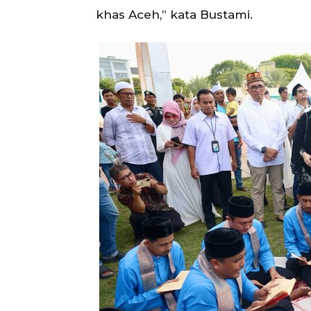
khas Aceh,” kata Bustami.
SUBSCRIB