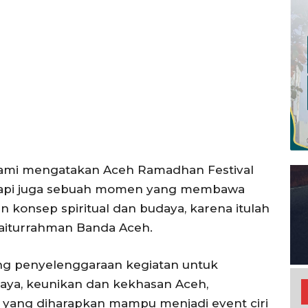
Menu
News
Foto
I.ID
Histori
ta Aceh
Gaya Hidup
ni
ami mengatakan Aceh Ramadhan Festival
Hiburan
etapi juga sebuah momen yang membawa
Opini
onsep spiritual dan budaya, karena itulah
Olahraga
Baiturrahman Banda Aceh.
Ekonomi
Teknologi
g penyelenggaraan kegiatan untuk
Indeks
aya, keunikan dan kekhasan Aceh,
 yang diharapkan mampu menjadi event ciri