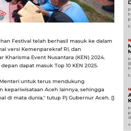
D
P
F
p
5
n Festival telah berhasil masuk ke dalam
N
M
nal versi Kemenparekraf RI, dan
M
r Kharisma Event Nusantara (KEN) 2024.
M
(
n depan dapat masuk Top 10 KEN 2025.
M
5
enteri untuk terus mendukung
epariwisataan Aceh lainnya, sehingga
N
A
 di mata dunia,” tutup Pj Gubernur Aceh. []
K
M
p
d
4