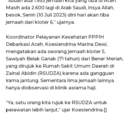
“Sudah ada 1.953 jemaah kita yang tiba di Aceh.
Masih ada 2.600 lagi di Arab Saudi, Insya Allah,
besok, Senin (10 Juli 2023) dini hari akan tiba
jemaah dari kloter 6,” ujarnya.
Koordinator Pelayanan Kesehatan PPPIH
Debarkasi Aceh, Koesiendrina Marina Dewi,
SUBSCRIBE NOW
mengatakan ada seorang jemaah kloter 5,
Sawiyah Belak Ganak (71 tahun) dari Bener Meriah,
yang dirujuk ke Rumah Sakit Umum Daerah dr
Menu
Zainal Abidin (RSUDZA) karena ada gangguan
irama jantung. Sementara lima jemaah lainnya
hanya diobservasi di klinik asrama haji.
News
Foto
“Ya, satu orang kita rujuk ke RSUDZA untuk
Histori
perawatan lebih lanjut,” ujar Koesiendrina.[]
Gaya Hidup
Hiburan