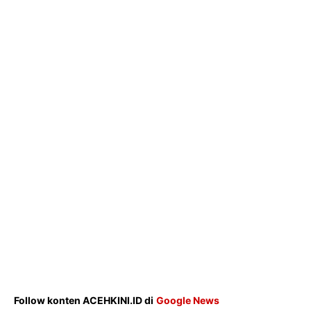
Opini
Olahraga
Ekonomi
Teknologi
Indeks
Redaksi
Tentang Kami
Redaksi
Kebijakan Pengguna
Pedoman Dewan Pers
Hubungi Kami
Aset
Indeks Artikel
Follow konten ACEHKINI.ID di
Google News