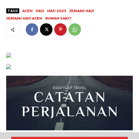
TAGS
ACEH
HAJI
HAJI 2023
JEMAAH HAJI
JEMAAH HAJI ACEH
RUMAH SAKIT