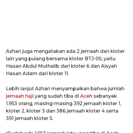
ACEHKINI.ID
Azhari juga mengatakan ada 2 jemaah dari kloter
Situs Berita Aceh Terkini
lain yang pulang bersama kloter BTJ-05, yaitu
Hasan Abdul Muthalib dari kloter 6 dan Aisyah
Hasan Adam dari kloter 11.
Lebih lanjut Azhari menyampaikan bahwa jumlah
jemaah haji
yang sudah tiba di
Aceh
sebanyak
1.953 orang, masing-masing 392 jemaah kloter 1,
kloter 2, kloter 3 dan 386 jemaah kloter 4 serta
391 jemaah kloter 5.