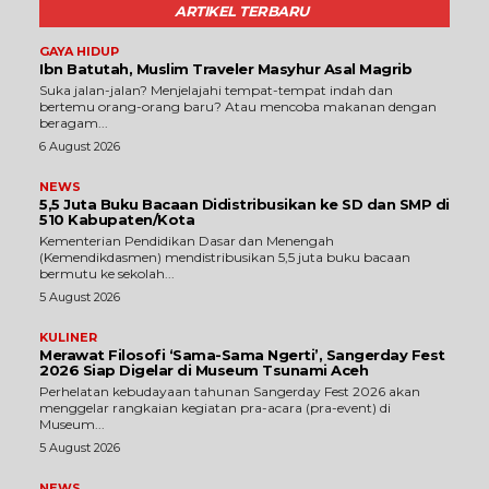
ARTIKEL TERBARU
GAYA HIDUP
Ibn Batutah, Muslim Traveler Masyhur Asal Magrib
Suka jalan-jalan? Menjelajahi tempat-tempat indah dan
bertemu orang-orang baru? Atau mencoba makanan dengan
beragam...
6 August 2026
NEWS
5,5 Juta Buku Bacaan Didistribusikan ke SD dan SMP di
510 Kabupaten/Kota
Kementerian Pendidikan Dasar dan Menengah
(Kemendikdasmen) mendistribusikan 5,5 juta buku bacaan
bermutu ke sekolah...
5 August 2026
KULINER
Merawat Filosofi ‘Sama-Sama Ngerti’, Sangerday Fest
2026 Siap Digelar di Museum Tsunami Aceh
Perhelatan kebudayaan tahunan Sangerday Fest 2026 akan
menggelar rangkaian kegiatan pra-acara (pra-event) di
Museum...
5 August 2026
NEWS