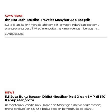
GAYA HIDUP
Ibn Batutah, Muslim Traveler Masyhur Asal Magrib
Suka jalan-jalan? Menjelajahi tempat-tempat indah dan bertemu
orang-orang baru? Atau mencoba makanan dengan beragam...
6 August 2026
NEWS
5,5 Juta Buku Bacaan Didistribusikan ke SD dan SMP di 510
Kabupaten/Kota
Kementerian Pendidikan Dasar dan Menengah (Kemendikdasmen)
mendistribusikan 5,5 juta buku bacaan bermutu ke sekolah...