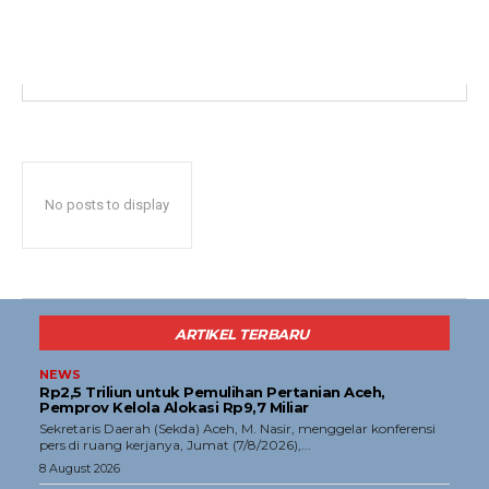
Opini
Olahraga
Ekonomi
Teknologi
Indeks
Redaksi
No posts to display
Tentang Kami
Redaksi
Kebijakan Pengguna
ARTIKEL TERBARU
Pedoman Dewan Pers
NEWS
Hubungi Kami
Rp2,5 Triliun untuk Pemulihan Pertanian Aceh,
Pemprov Kelola Alokasi Rp9,7 Miliar
Aset
‎Sekretaris Daerah (Sekda) Aceh, M. Nasir, menggelar konferensi
pers di ruang kerjanya, Jumat (7/8/2026),...
Indeks Artikel
8 August 2026