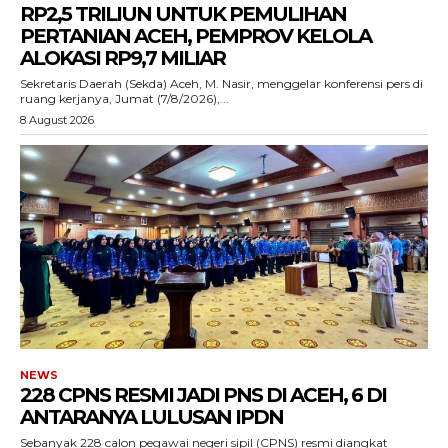
RP2,5 TRILIUN UNTUK PEMULIHAN
PERTANIAN ACEH, PEMPROV KELOLA
ALOKASI RP9,7 MILIAR
‎Sekretaris Daerah (Sekda) Aceh, M. Nasir, menggelar konferensi pers di
ruang kerjanya, Jumat (7/8/2026),...
8 August 2026
ACEHKINI.ID
Situs Berita Aceh Terkini
NEWS
228 CPNS RESMI JADI PNS DI ACEH, 6 DI
ANTARANYA LULUSAN IPDN
Sebanyak 228 calon pegawai negeri sipil (CPNS) resmi diangkat