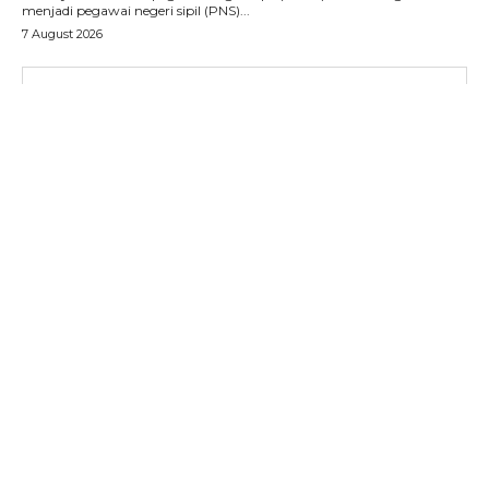
menjadi pegawai negeri sipil (PNS)...
7 August 2026
SUBSCRIBE NOW
Menu
News
Foto
Histori
Gaya Hidup
Hiburan