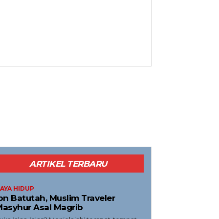
ARTIKEL TERBARU
AYA HIDUP
bn Batutah, Muslim Traveler
asyhur Asal Magrib