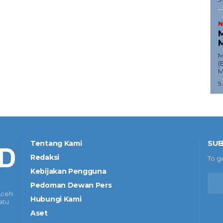
N
M
M
M
(
M
5
SUB
Tentang Kami
Redaksi
To g
Kebijakan Pengguna
Pedoman Dewan Pers
Aceh
Hubungi Kami
atu
Aset