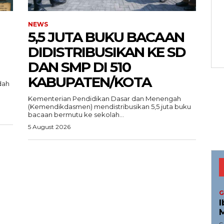
NEWS
5,5 JUTA BUKU BACAAN
DIDISTRIBUSIKAN KE SD
DAN SMP DI 510
KABUPATEN/KOTA
dah
Menu
Kementerian Pendidikan Dasar dan Menengah
(Kemendikdasmen) mendistribusikan 5,5 juta buku
bacaan bermutu ke sekolah...
News
5 August 2026
Foto
I.ID
Histori
ta Aceh
Gaya Hidup
ni
Hiburan
G
Opini
I
M
Olahraga