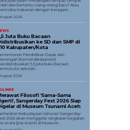
uka jalan-jalan? Menjelajahi tempat-tempat
ndah dan bertemu orang-orang baru? Atau
encoba makanan dengan beragam...
 August 2026
EWS
,5 Juta Buku Bacaan
idistribusikan ke SD dan SMP di
10 Kabupaten/Kota
ementerian Pendidikan Dasar dan
enengah (Kemendikdasmen)
endistribusikan 5,5 juta buku bacaan
ermutu ke sekolah...
 August 2026
ULINER
erawat Filosofi ‘Sama-Sama
gerti’, Sangerday Fest 2026 Siap
igelar di Museum Tsunami Aceh
erhelatan kebudayaan tahunan Sangerday
est 2026 akan menggelar rangkaian kegiatan
ra-acara (pra-event) di Museum...
 August 2026