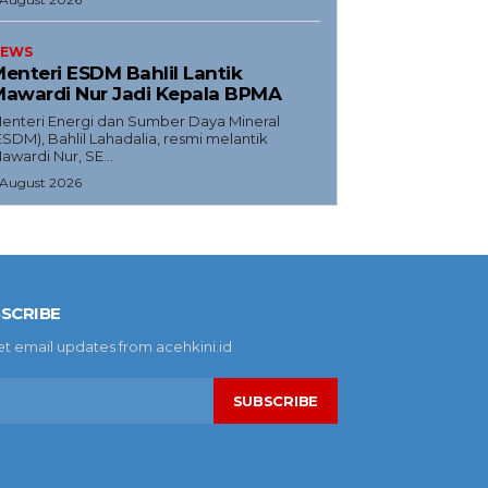
EWS
enteri ESDM Bahlil Lantik
awardi Nur Jadi Kepala BPMA
enteri Energi dan Sumber Daya Mineral
ESDM), Bahlil Lahadalia, resmi melantik
awardi Nur, SE...
 August 2026
SCRIBE
et email updates from acehkini.id
SUBSCRIBE