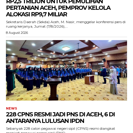
RP2,5 TRILIUN UNTUK PEMULIHAN
PERTANIAN ACEH, PEMPROV KELOLA
ALOKASI RP9,7 MILIAR
‎Sekretaris Daerah (Sekda) Aceh, M. Nasir, menggelar konferensi pers di
ruang kerjanya, Jumat (7/8/2026),...
8 August 2026
NEWS
228 CPNS RESMI JADI PNS DI ACEH, 6 DI
ACEHKINI.ID
ANTARANYA LULUSAN IPDN
Situs Berita Aceh Terkini
Sebanyak 228 calon pegawai negeri sipil (CPNS) resmi diangkat
menjadi pegawai negeri sipil (PNS)...