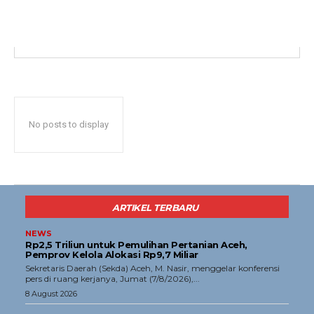
Menu
News
Foto
Histori
Gaya Hidup
No posts to display
Hiburan
Opini
Olahraga
Ekonomi
ARTIKEL TERBARU
Teknologi
NEWS
Rp2,5 Triliun untuk Pemulihan Pertanian Aceh,
Indeks
Pemprov Kelola Alokasi Rp9,7 Miliar
‎Sekretaris Daerah (Sekda) Aceh, M. Nasir, menggelar konferensi
pers di ruang kerjanya, Jumat (7/8/2026),...
Redaksi
8 August 2026