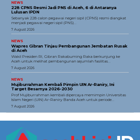
Tentang Kami
NEWS
228 CPNS Resmi Jadi PNS di Aceh, 6 di Antaranya
Redaksi
Lulusan IPDN
Sebanyak 228 calon pegawai negeri sipil (CPNS) resmi diangkat
Kebijakan Pengguna
menjadi pegawai negeri sipil (PNS)...
7 August 2026
Pedoman Dewan Pers
Hubungi Kami
NEWS
Wapres Gibran Tinjau Pembangunan Jembatan Rusak
Aset
di Aceh
Wakil Presiden RI, Gibran Rakabuming Raka berkunjung ke
Indeks Artikel
Aceh untuk melihat pembangunan sejumlah fasilitas...
7 August 2026
NEWS
Mujiburrahman Kembali Pimpin UIN Ar-Raniry, Ini
Target Besarnya 2026-2030
Prof Mujiburrahman kembali dipercaya memimpin Universitas
Islam Negeri (UIN) Ar-Raniry Banda Aceh untuk periode...
7 August 2026