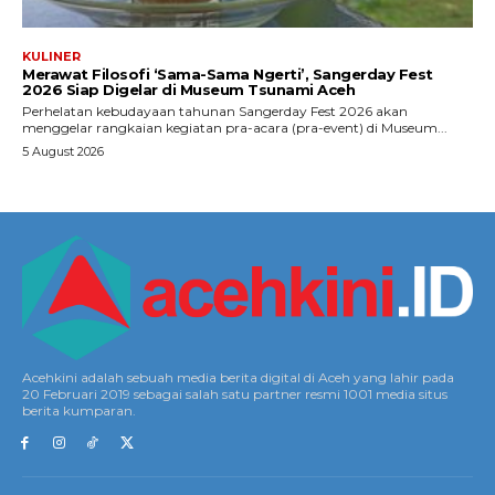
KULINER
Merawat Filosofi ‘Sama-Sama Ngerti’, Sangerday Fest
2026 Siap Digelar di Museum Tsunami Aceh
Perhelatan kebudayaan tahunan Sangerday Fest 2026 akan
menggelar rangkaian kegiatan pra-acara (pra-event) di Museum...
5 August 2026
Acehkini adalah sebuah media berita digital di Aceh yang lahir pada
20 Februari 2019 sebagai salah satu partner resmi 1001 media situs
berita kumparan.