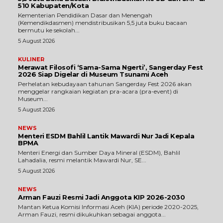
510 Kabupaten/Kota
Kementerian Pendidikan Dasar dan Menengah
(Kemendikdasmen) mendistribusikan 5,5 juta buku bacaan
bermutu ke sekolah...
5 August 2026
KULINER
Merawat Filosofi ‘Sama-Sama Ngerti’, Sangerday Fest
2026 Siap Digelar di Museum Tsunami Aceh
Perhelatan kebudayaan tahunan Sangerday Fest 2026 akan
menggelar rangkaian kegiatan pra-acara (pra-event) di
Museum...
5 August 2026
NEWS
Menteri ESDM Bahlil Lantik Mawardi Nur Jadi Kepala
BPMA
Menteri Energi dan Sumber Daya Mineral (ESDM), Bahlil
Lahadalia, resmi melantik Mawardi Nur, SE...
5 August 2026
NEWS
Arman Fauzi Resmi Jadi Anggota KIP 2026-2030
Mantan Ketua Komisi Informasi Aceh (KIA) periode 2020-2025,
Arman Fauzi, resmi dikukuhkan sebagai anggota...