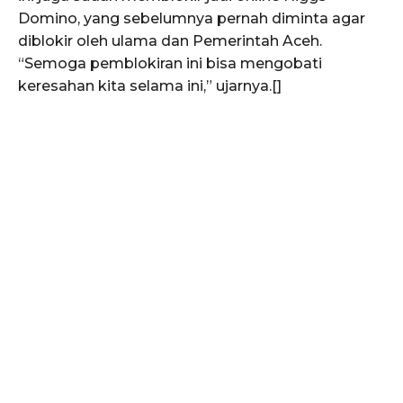
Teknologi
Domino, yang sebelumnya pernah diminta agar
Indeks
diblokir oleh ulama dan Pemerintah Aceh.
“Semoga pemblokiran ini bisa mengobati
Redaksi
keresahan kita selama ini,” ujarnya.[]
Tentang Kami
Redaksi
Kebijakan Pengguna
Pedoman Dewan Pers
Hubungi Kami
Aset
Indeks Artikel