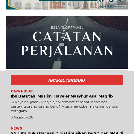
ARTIKEL TERBARU
GAYA HIDUP
Ibn Batutah, Muslim Traveler Masyhur Asal Magrib
Suka jalan-jalan? Menjelajahi tempat-tempat indah dan
bertemu orang-orang baru? Atau mencoba makanan dengan
beragam...
6 August 2026
NEWS
5,5 Juta Buku Bacaan Didistribusikan ke SD dan SMP di