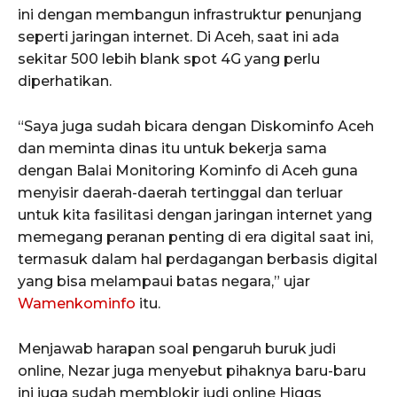
ini dengan membangun infrastruktur penunjang
seperti jaringan internet. Di Aceh, saat ini ada
SUBSCRIBE NOW
sekitar 500 lebih blank spot 4G yang perlu
diperhatikan.
“Saya juga sudah bicara dengan Diskominfo Aceh
Menu
dan meminta dinas itu untuk bekerja sama
dengan Balai Monitoring Kominfo di Aceh guna
News
menyisir daerah-daerah tertinggal dan terluar
Foto
untuk kita fasilitasi dengan jaringan internet yang
memegang peranan penting di era digital saat ini,
Histori
termasuk dalam hal perdagangan berbasis digital
Gaya Hidup
yang bisa melampaui batas negara,” ujar
Hiburan
Wamenkominfo
itu.
Opini
Olahraga
Menjawab harapan soal pengaruh buruk judi
online, Nezar juga menyebut pihaknya baru-baru
Ekonomi
ini juga sudah memblokir judi online Higgs