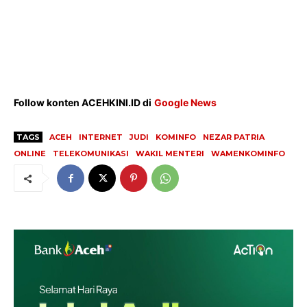
Follow konten ACEHKINI.ID di
Google News
TAGS
ACEH
INTERNET
JUDI
KOMINFO
NEZAR PATRIA
ONLINE
TELEKOMUNIKASI
WAKIL MENTERI
WAMENKOMINFO