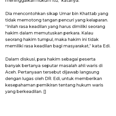
meninggalkan hukum itu,” katanya.
Dia mencontohkan sikap Umar bin Khattab yang
tidak memotong tangan pencuri yang kelaparan.
“Inilah rasa keadilan yang harus dimiliki seorang
hakim dalam memutuskan perkara. Kalau
seorang hakim tumpul, maka hakim ini tidak
memiliki rasa keadilan bagi masyarakat,” kata Edi.
SUBSCRIBE NOW
Dalam diskusi, para hakim sebagai peserta
banyak bertanya seputar masalah ahli waris di
Aceh. Pertanyaan tersebut dijawab langsung
Menu
dengan lugas oleh DR. Edi, untuk memberikan
kesepahaman pemikiran tentang hukum waris
News
yang berkeadilan. []
Foto
Histori
Gaya Hidup