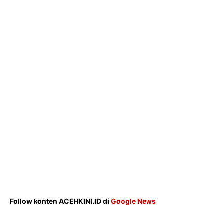
Hiburan
Opini
Olahraga
Ekonomi
Teknologi
Indeks
Redaksi
Tentang Kami
Redaksi
Kebijakan Pengguna
Pedoman Dewan Pers
Hubungi Kami
Follow konten ACEHKINI.ID di
Google News
Aset
Indeks Artikel